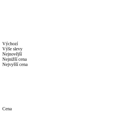
Výchozí
Výše slevy
Nejnovější
Nejnižší cena
Nejvyšší cena
Cena