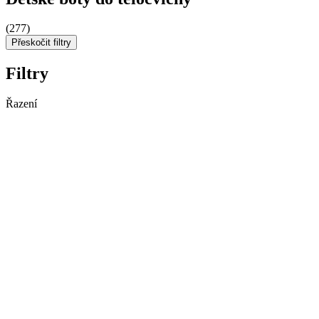
(277)
Přeskočit filtry
Filtry
Řazení