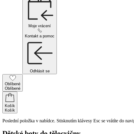
Moje vrácení
Kontakt a pomoc
Odhlásit se
Oblíbené
Oblíbené
Košík
Košík
Poslední položka v nabídce. Stisknutím klávesy Esc se vrátíte do navi
Dětské boty do tělocvičny