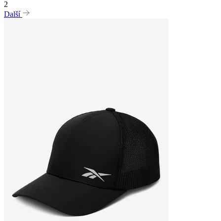
2
Další