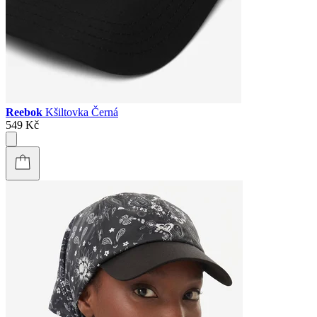
Reebok
Kšiltovka Černá
549 Kč