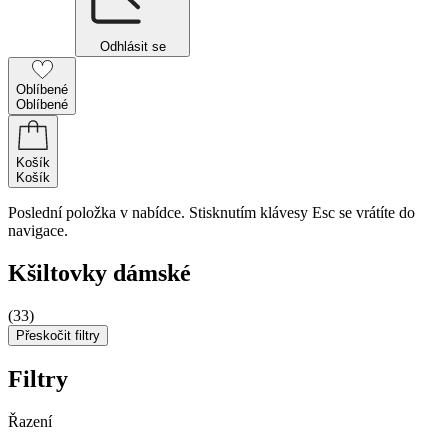
Odhlásit se
Oblíbené
Oblíbené
Košík
Košík
Poslední položka v nabídce. Stisknutím klávesy Esc se vrátíte do
navigace.
Kšiltovky dámské
(33)
Přeskočit filtry
Filtry
Řazení