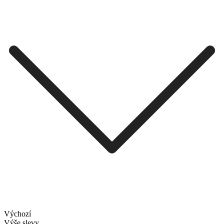
Výchozí
Výše slevy