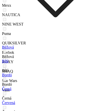
Mexx
NAUTICA
NINE WEST
Puma
QUIKSILVER
Béžová
Reebok
Béžová
Bílá
ROXY
Bílá
SHAQ
Bordó
Star Wars
Bordó
Černá
Vans
Černá
Červená