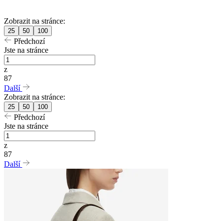
Zobrazit na stránce:
25
50
100
Předchozí
Jste na stránce
z
87
Další
Zobrazit na stránce:
25
50
100
Předchozí
Jste na stránce
z
87
Další