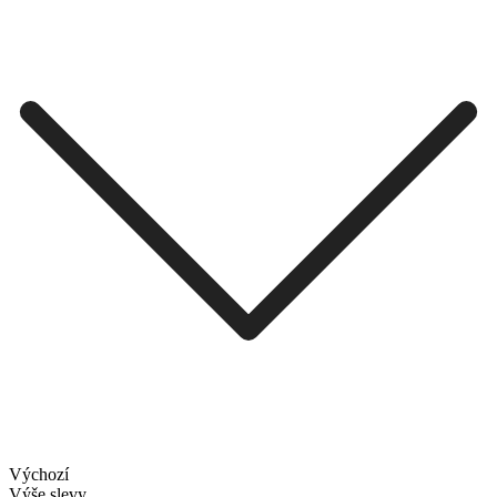
Výchozí
Výše slevy