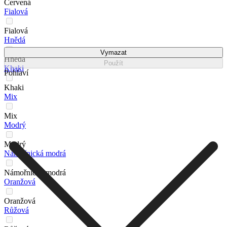
Červená
Fialová
Fialová
Hnědá
Vymazat
Hnědá
Použít
Khaki
Pohlaví
Khaki
Mix
Mix
Modrý
Modrý
Námořnická modrá
Námořnická modrá
Oranžová
Oranžová
Růžová