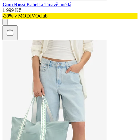
Gino Rossi
Kabelka Tmavě hnědá
1 999 Kč
-30% v MODIVOclub