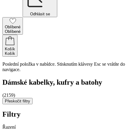
Odhlásit se
Oblíbené
Oblíbené
Košík
Košík
Poslední položka v nabídce. Stisknutím klávesy Esc se vrátíte do
navigace.
Dámské kabelky, kufry a batohy
(2159)
Přeskočit filtry
Filtry
Řazení