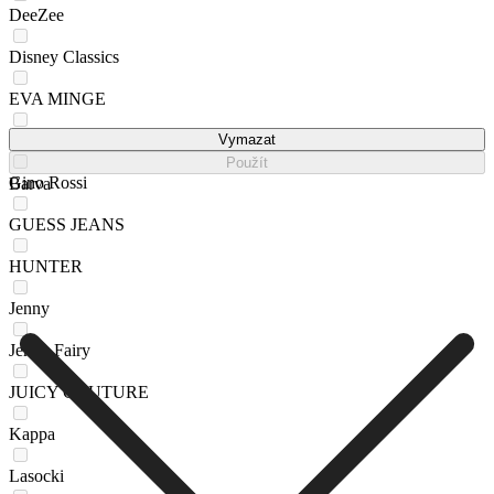
DeeZee
Disney Classics
EVA MINGE
G-STAR RAW
Vymazat
Použít
Gino Rossi
Barva
GUESS JEANS
HUNTER
Jenny
Jenny Fairy
JUICY COUTURE
Kappa
Lasocki