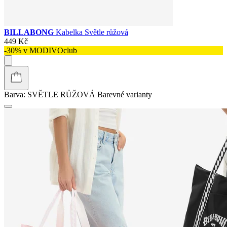
BILLABONG
Kabelka Světle růžová
449 Kč
-30% v MODIVOclub
Barva:
SVĚTLE RŮŽOVÁ
Barevné varianty