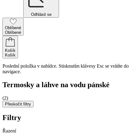
Odhlásit se
Oblíbené
Oblíbené
Košík
Košík
Poslední položka v nabídce. Stisknutím klávesy Esc se vrátíte do
navigace.
Termosky a láhve na vodu pánské
(2)
Přeskočit filtry
Filtry
Řazení