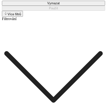
Vymazat
Použít
Více filtrů
Filtrování