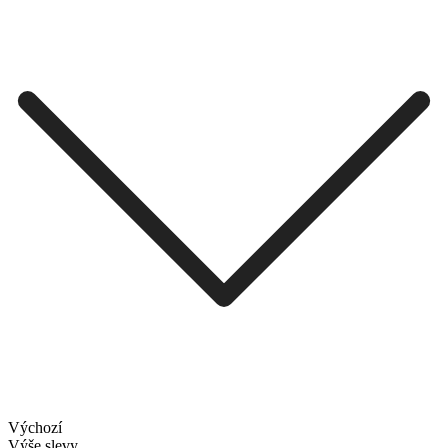
Výchozí
Výše slevy