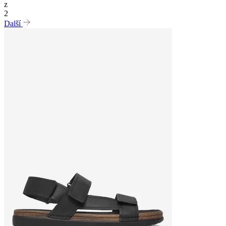
z
2
Další