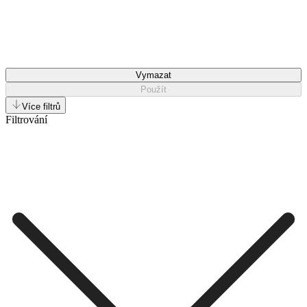
Vymazat
Použít
Více filtrů
Filtrování