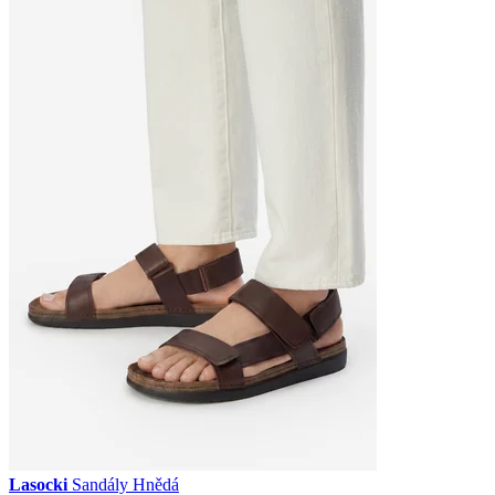
Lasocki
Sandály Hnědá