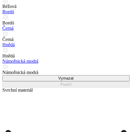
Béžová
Bordó
Bordó
Černá
Černá
Hnědá
Hnědá
Námořnická modrá
Námořnická modrá
Vymazat
Použít
Svrchní materiál