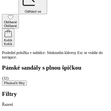
Odhlásit se
Oblíbené
Oblíbené
Košík
Košík
Poslední položka v nabídce. Stisknutím klávesy Esc se vrátíte do
navigace.
Pánské sandály s plnou špičkou
(32)
Přeskočit filtry
Filtry
Řazení