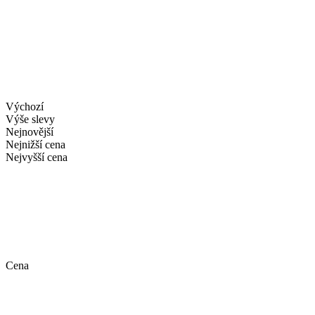
Výchozí
Výše slevy
Nejnovější
Nejnižší cena
Nejvyšší cena
Cena