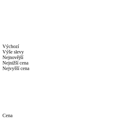
Výchozí
Výše slevy
Nejnovější
Nejnižší cena
Nejvyšší cena
Cena