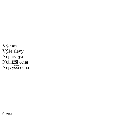
Výchozí
Výše slevy
Nejnovější
Nejnižší cena
Nejvyšší cena
Cena