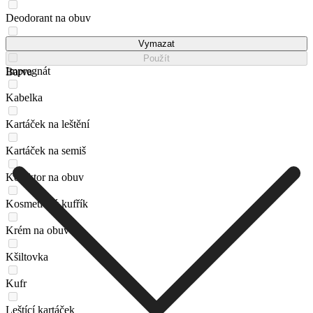
Deodorant na obuv
Espadrilky
Vymazat
Použít
Impregnát
Barva
Kabelka
Kartáček na leštění
Kartáček na semiš
Korektor na obuv
Kosmetický kufřík
Krém na obuv
Kšiltovka
Kufr
Leštící kartáček