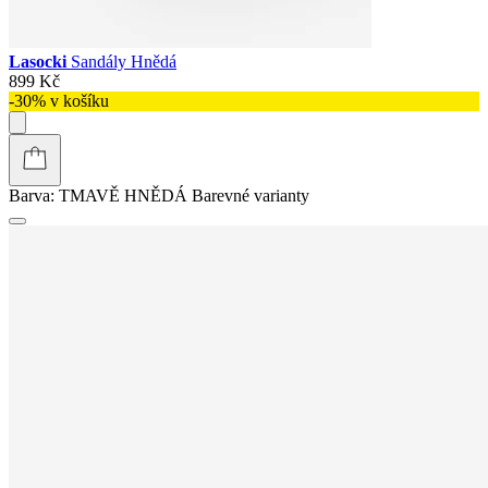
Lasocki
Sandály Hnědá
899 Kč
-30% v košíku
Barva:
TMAVĚ HNĚDÁ
Barevné varianty