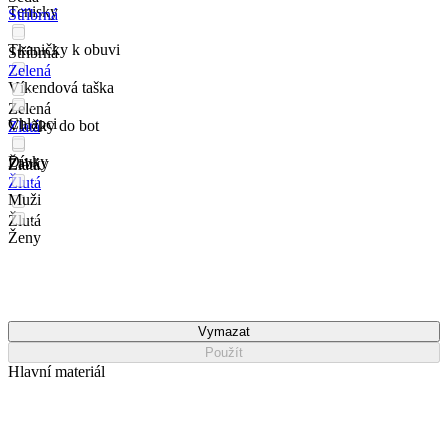
Tenisky
Stříbrná
Tkaničky k obuvi
Stříbrná
Zelená
Víkendová taška
Zelená
Chlapci
Vložky do bot
Zlatá
Dívky
Žabky
Zlatá
Žlutá
Muži
Žlutá
Ženy
Vymazat
Použít
Hlavní materiál