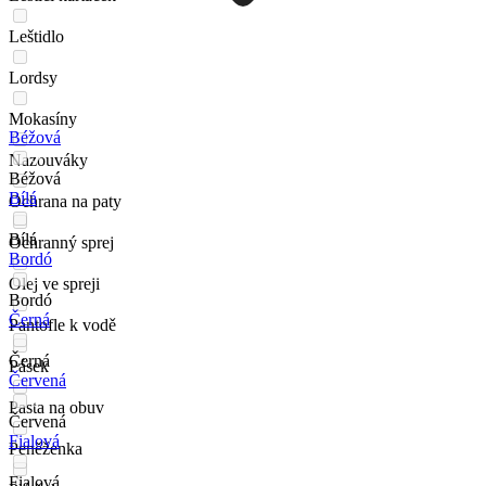
Leštidlo
Lordsy
Mokasíny
Béžová
Nazouváky
Béžová
Bílá
Ochrana na paty
Bílá
Ochranný sprej
Bordó
Olej ve spreji
Bordó
Černá
Pantofle k vodě
Černá
Pásek
Červená
Pasta na obuv
Červená
Fialová
Peněženka
Fialová