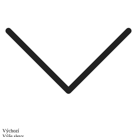
Výchozí
Výše slevy