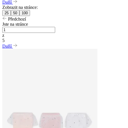
Další
Zobrazit na stránce:
25
50
100
Předchozí
Jste na stránce
z
5
Další