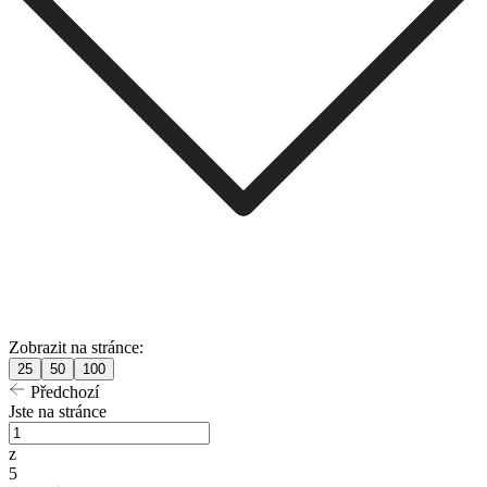
Zobrazit na stránce:
25
50
100
Předchozí
Jste na stránce
z
5