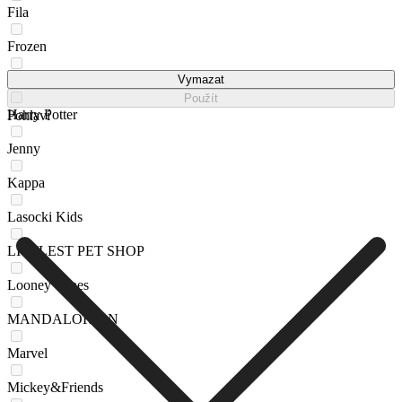
Fila
Frozen
FURBY
Vymazat
Použít
Harry Potter
Pohlaví
Jenny
Kappa
Lasocki Kids
LITTLEST PET SHOP
Looney Tunes
MANDALORIAN
Marvel
Mickey&Friends