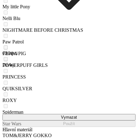
My little Pony
Nelli Blu
NIGHTMARE BEFORE CHRISTMAS
Paw Patrol
Chlapci
PEPPA PIG
Dívky
POWERPUFF GIRLS
PRINCESS
QUIKSILVER
ROXY
Spiderman
Vymazat
Star Wars
Použít
Hlavní materiál
TOM&JERRY GOKKO