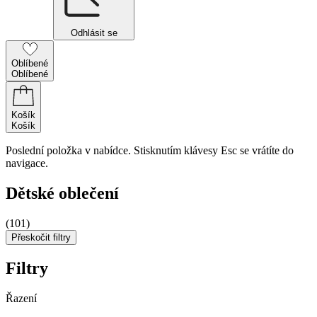
Odhlásit se
Oblíbené
Oblíbené
Košík
Košík
Poslední položka v nabídce. Stisknutím klávesy Esc se vrátíte do
navigace.
Dětské oblečení
(101)
Přeskočit filtry
Filtry
Řazení