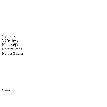
Výchozí
Výše slevy
Nejnovější
Nejnižší cena
Nejvyšší cena
Cena