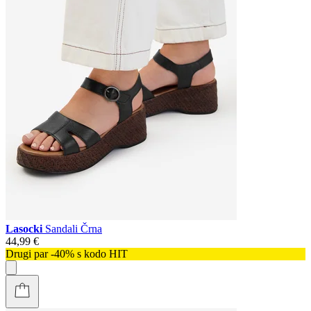
Lasocki
Sandali Črna
44,99 €
Drugi par -40% s kodo HIT