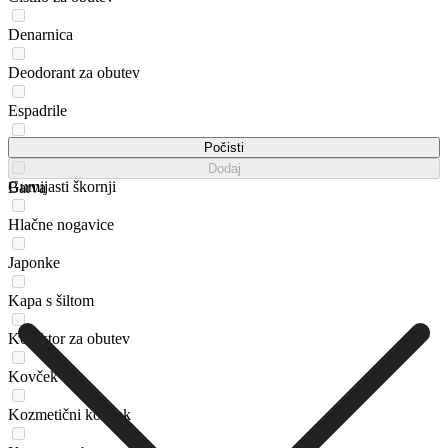
Denarnica
Deodorant za obutev
Espadrile
Gel za čiščenje
Počisti
Dodaj
Gumijasti škornji
Barva
Hlačne nogavice
Japonke
Kapa s šiltom
Korektor za obutev
Kovček
Kozmetični kovček