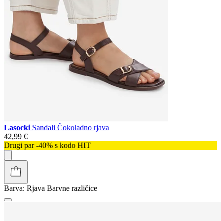
Lasocki
Sandali Čokoladno rjava
42,99 €
Drugi par -40% s kodo HIT
Barva:
Rjava
Barvne različice