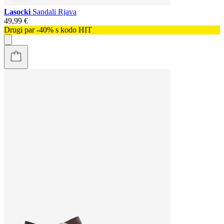
Lasocki
Sandali Rjava
49,99 €
Drugi par -40% s kodo HIT