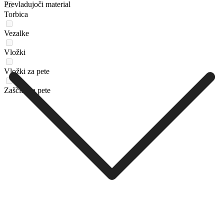
Prevladujoči material
Torbica
Vezalke
Vložki
Vložki za pete
Zaščita za pete