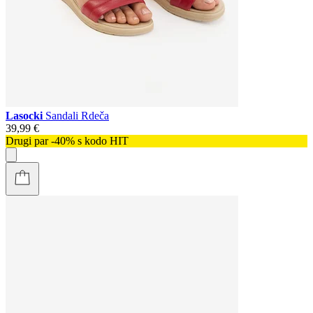
Lasocki
Sandali Rdeča
39,99 €
Drugi par -40% s kodo HIT