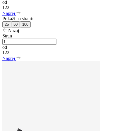
od
122
Naprej
Prikaži na strani:
25
50
100
Nazaj
Stran
od
122
Naprej