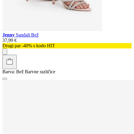
Jenny
Sandali Bež
37,99 €
Drugi par -40% s kodo HIT
Barva:
Bež
Barvne različice