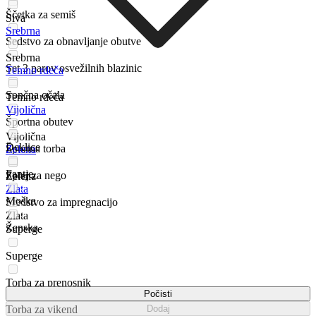
Ščetka za semiš
Siva
Srebrna
Sedstvo za obnavljanje obutve
Srebrna
Set 3 parov osvežilnih blazinic
Temno rdeča
Sončna očala
Temno rdeča
Vijolična
Športna obutev
Vijolična
Deklice
Športna torba
Zelena
Fantje
Sprej za nego
Zelena
Zlata
Moška
Sredstvo za impregnacijo
Zlata
Ženska
Superge
Superge
Torba za prenosnik
Počisti
Torba za vikend
Dodaj