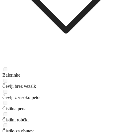
Balerinke
Čevlji brez vezalk
Čevlji z visoko peto
Čistilna pena
Čistilni robčki
Čistilo za obutev