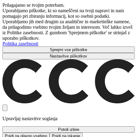
Prilagajamo se tvojim potrebam.
Uporabljamo piškotke, ki so nameščeni na tvoji napravi in ​​nam
pomagajo pri zbiranju informacij, kot so osebni podatki.
Uporabljamo jih med drugim za analitične in marketinške namene,
da prilagodimo vsebino tvojim željam in interesom. Več lahko izveš
iz Politike zasebnosti. Z gumbom 'Sprejmem piškotke' se strinjaš z
uporabo piškotkov.
Politika zasebnosti
Sprejmi vse piškotke
Nastavitve piškotkov
Upravljaj nastavitve soglasja
Potrdi izbire
Pojdi na glavno vsebino
Pojdi na iskanje