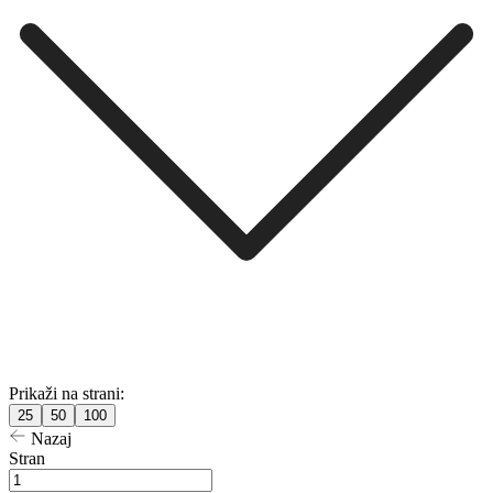
Prikaži na strani:
25
50
100
Nazaj
Stran