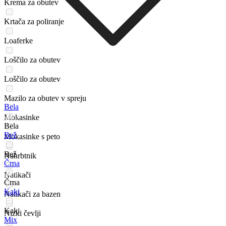
Krema za obutev
Krtača za poliranje
Loaferke
Loščilo za obutev
Loščilo za obutev
Mazilo za obutev v spreju
Bela
Mokasinke
Bela
Bež
Mokasinke s peto
Bež
Nahrbtnik
Črna
Natikači
Črna
Kaki
Natikači za bazen
Kaki
Nizki čevlji
Mix