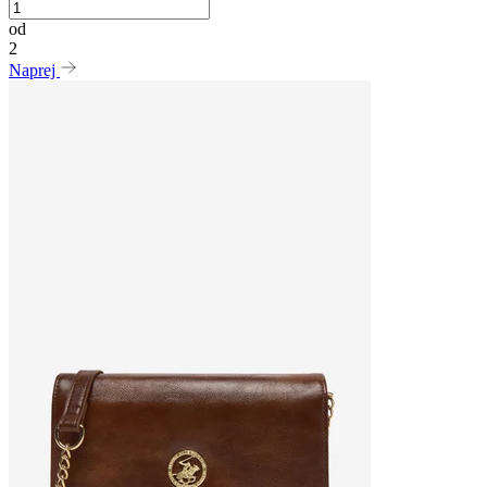
od
2
Naprej