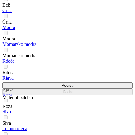
Bež
Črna
Črna
Modra
Modra
Mornarsko modra
Mornarsko modra
Rdeča
Rdeča
Rjava
Počisti
Rjava
Dodaj
Roza
Material izdelka
Roza
Siva
Siva
Temno rdeča