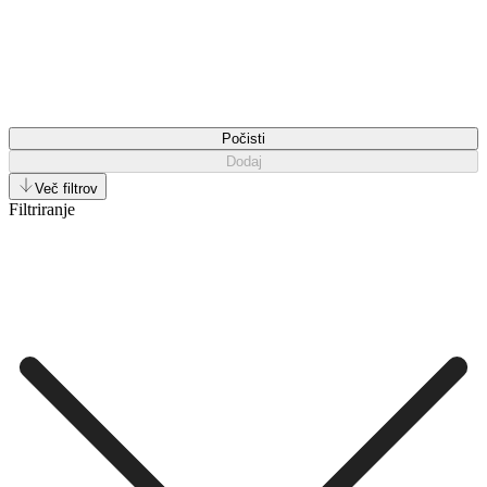
Počisti
Dodaj
Več filtrov
Filtriranje