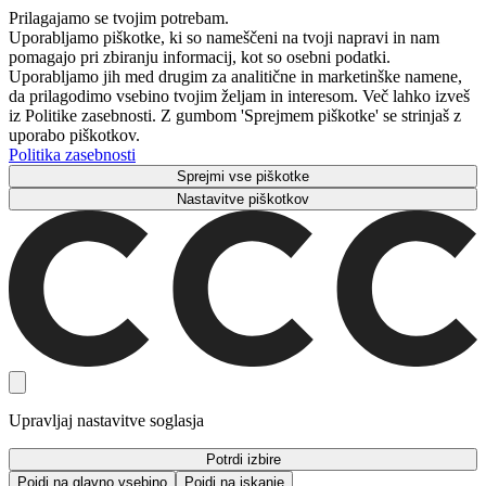
Prilagajamo se tvojim potrebam.
Uporabljamo piškotke, ki so nameščeni na tvoji napravi in ​​nam
pomagajo pri zbiranju informacij, kot so osebni podatki.
Uporabljamo jih med drugim za analitične in marketinške namene,
da prilagodimo vsebino tvojim željam in interesom. Več lahko izveš
iz Politike zasebnosti. Z gumbom 'Sprejmem piškotke' se strinjaš z
uporabo piškotkov.
Politika zasebnosti
Sprejmi vse piškotke
Nastavitve piškotkov
Upravljaj nastavitve soglasja
Potrdi izbire
Pojdi na glavno vsebino
Pojdi na iskanje