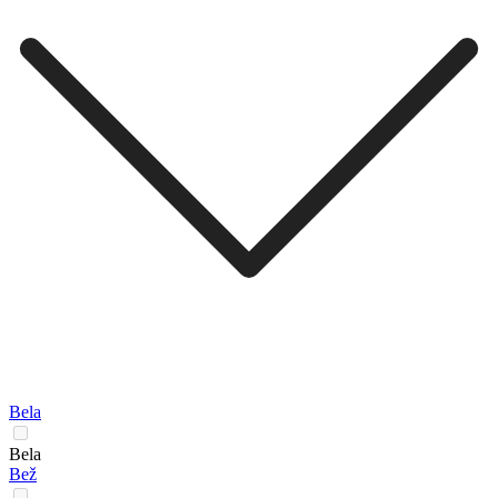
Bela
Bela
Bež