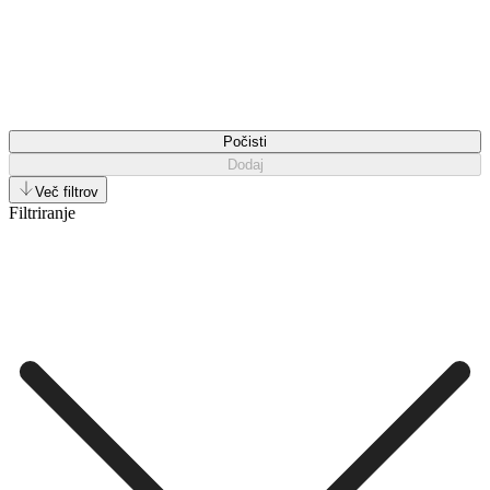
Počisti
Dodaj
Več filtrov
Filtriranje