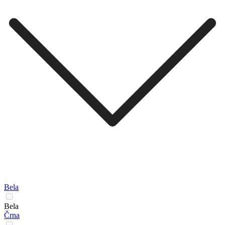
Bela
Bela
Črna