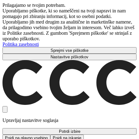
Prilagajamo se tvojim potrebam.
Uporabljamo piškotke, ki so nameščeni na tvoji napravi in ​​nam
pomagajo pri zbiranju informacij, kot so osebni podatki.
Uporabljamo jih med drugim za analitične in marketinške namene,
da prilagodimo vsebino tvojim željam in interesom. Več lahko izveš
iz Politike zasebnosti. Z gumbom 'Sprejmem piškotke' se strinjaš z
uporabo piškotkov.
Politika zasebnosti
Sprejmi vse piškotke
Nastavitve piškotkov
Upravljaj nastavitve soglasja
Potrdi izbire
Pojdi na glavno vsebino
Pojdi na iskanje