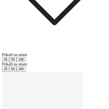
Prikaži na strani:
25
50
100
Prikaži na strani:
25
50
100