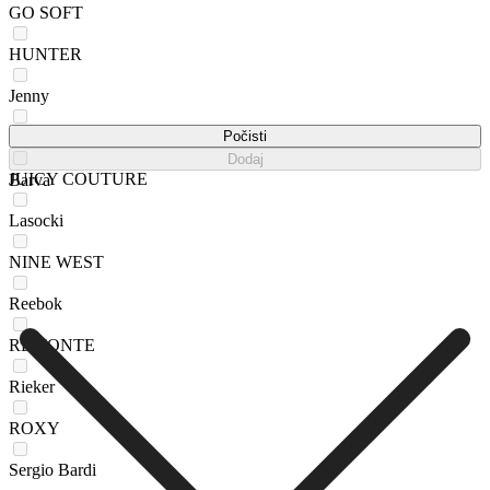
GO SOFT
HUNTER
Jenny
Jenny Fairy
Počisti
Dodaj
JUICY COUTURE
Barva
Lasocki
NINE WEST
Reebok
REMONTE
Rieker
ROXY
Sergio Bardi