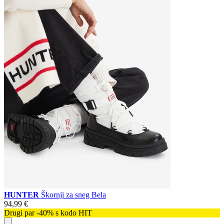
HUNTER
Škornji za sneg Bela
94,99 €
Drugi par -40% s kodo HIT