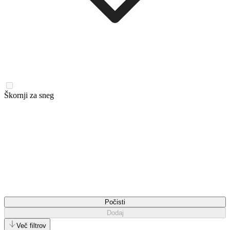
Škornji za sneg
Počisti
Dodaj
Več filtrov