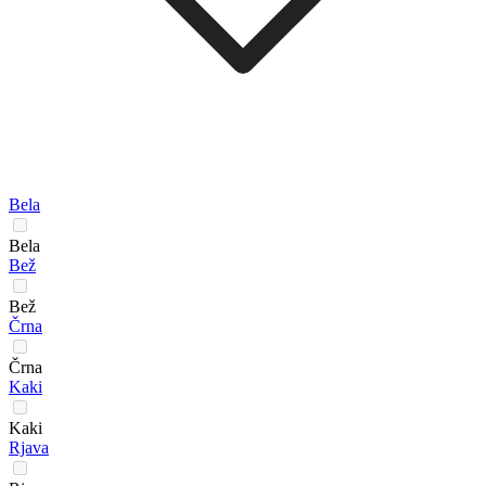
Bela
Bela
Bež
Bež
Črna
Črna
Kaki
Kaki
Rjava