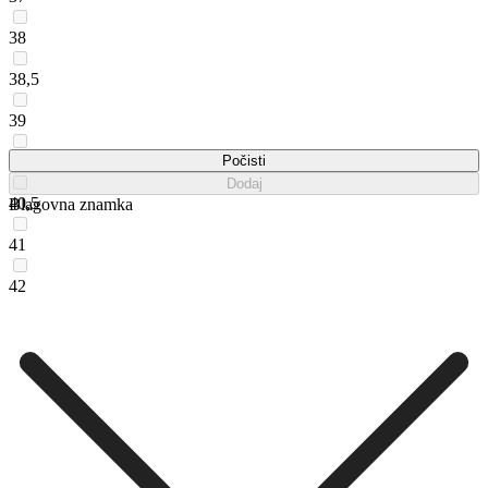
38
38,5
39
40
Počisti
Dodaj
40,5
Blagovna znamka
41
42