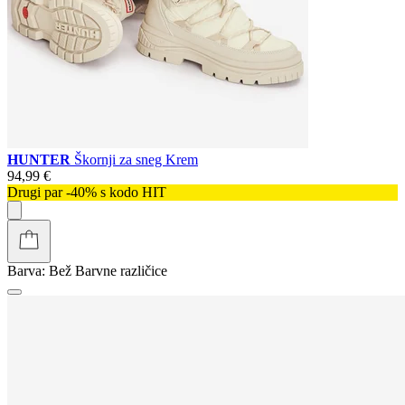
HUNTER
Škornji za sneg Krem
94,99 €
Drugi par -40% s kodo HIT
Barva:
Bež
Barvne različice