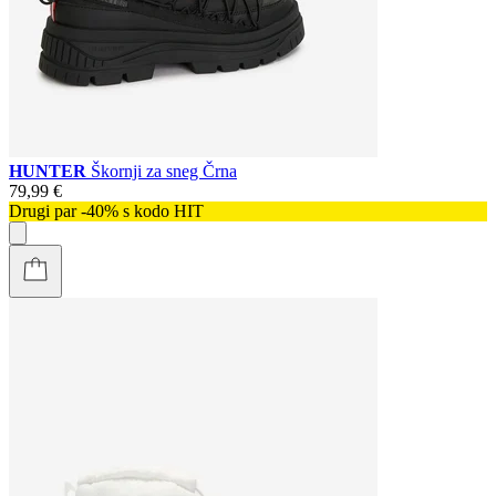
HUNTER
Škornji za sneg Črna
79,99 €
Drugi par -40% s kodo HIT