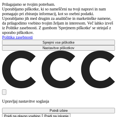
Prilagajamo se tvojim potrebam.
Uporabljamo piškotke, ki so nameščeni na tvoji napravi in ​​nam
pomagajo pri zbiranju informacij, kot so osebni podatki.
Uporabljamo jih med drugim za analitične in marketinške namene,
da prilagodimo vsebino tvojim željam in interesom. Več lahko izveš
iz Politike zasebnosti. Z gumbom 'Sprejmem piškotke' se strinjaš z
uporabo piškotkov.
Politika zasebnosti
Sprejmi vse piškotke
Nastavitve piškotkov
Upravljaj nastavitve soglasja
Potrdi izbire
Pojdi na glavno vsebino
Pojdi na iskanje