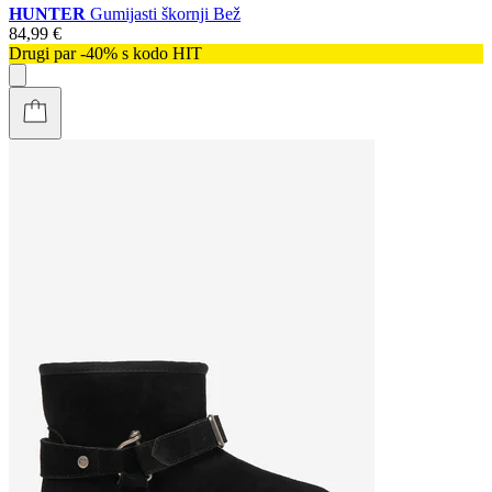
HUNTER
Gumijasti škornji Bež
84,99 €
Drugi par -40% s kodo HIT