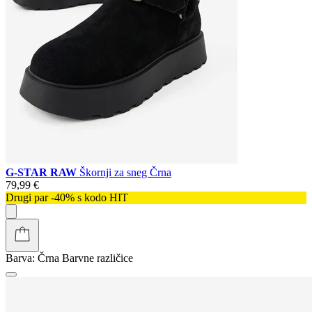
G-STAR RAW
Škornji za sneg Črna
79,99 €
Drugi par -40% s kodo HIT
Barva:
Črna
Barvne različice