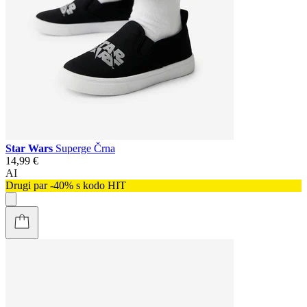
Star Wars
Superge Črna
14,99 €
AI
Drugi par -40% s kodo HIT