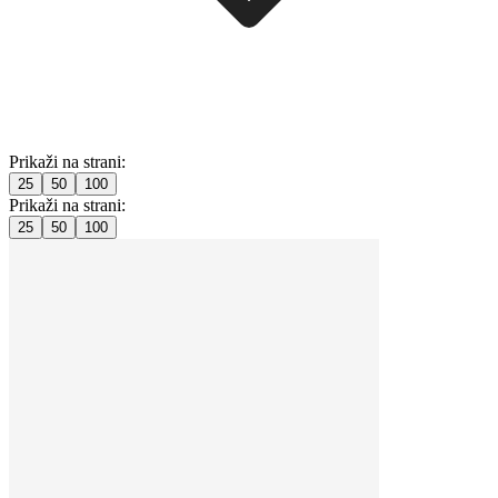
Prikaži na strani:
25
50
100
Prikaži na strani:
25
50
100