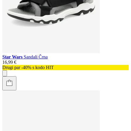
Star Wars
Sandali Črna
16,99 €
Drugi par -40% s kodo HIT