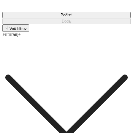
Počisti
Dodaj
Več filtrov
Filtriranje