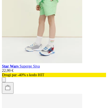
Star Wars
Superge Siva
22,99 €
Drugi par -40% s kodo HIT