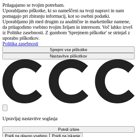
Prilagajamo se tvojim potrebam.
Uporabljamo piškotke, ki so nameščeni na tvoji napravi in ​​nam
pomagajo pri zbiranju informacij, kot so osebni podatki.
Uporabljamo jih med drugim za analitične in marketinške namene,
da prilagodimo vsebino tvojim željam in interesom. Več lahko izveš
iz Politike zasebnosti. Z gumbom 'Sprejmem piškotke' se strinjaš z
uporabo piškotkov.
Politika zasebnosti
Sprejmi vse piškotke
Nastavitve piškotkov
Upravljaj nastavitve soglasja
Potrdi izbire
Pojdi na glavno vsebino
Pojdi na iskanje