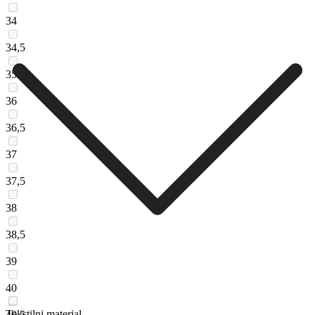
34
34,5
35
36
36,5
37
37,5
38
38,5
39
40
Tekstilni material
40,5