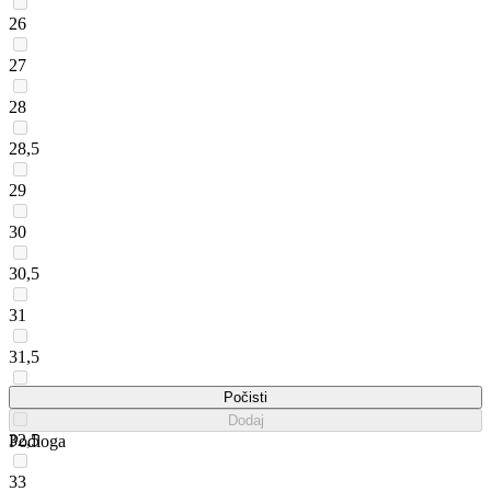
26
27
28
28,5
29
30
30,5
31
31,5
32
Počisti
Dodaj
32,5
Podloga
33