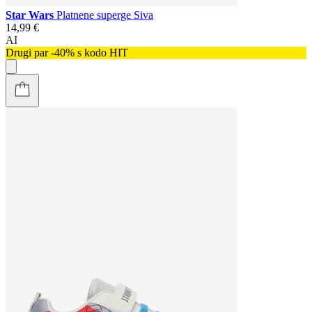
Star Wars
Platnene superge Siva
14,99 €
AI
Drugi par -40% s kodo HIT