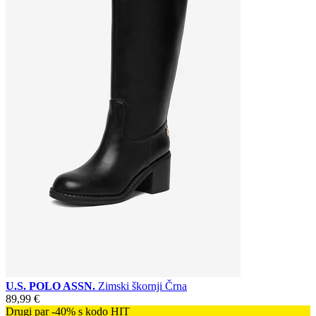
U.S. POLO ASSN.
Zimski škornji Črna
89,99 €
Drugi par -40% s kodo HIT