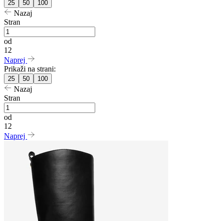
25
50
100
Nazaj
Stran
od
12
Naprej
Prikaži na strani:
25
50
100
Nazaj
Stran
od
12
Naprej