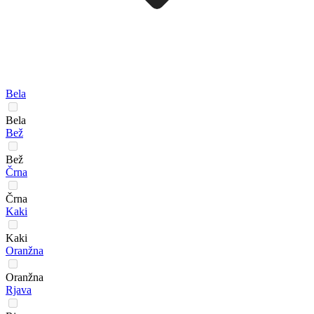
Bela
Bela
Bež
Bež
Črna
Črna
Kaki
Kaki
Oranžna
Oranžna
Rjava