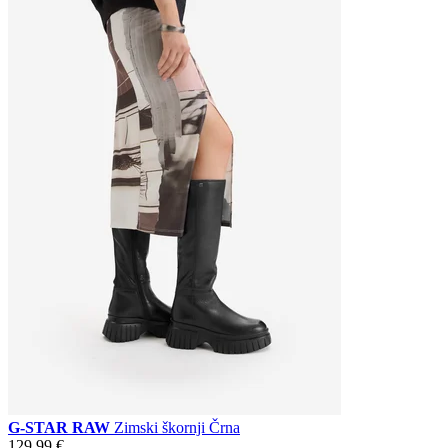
G-STAR RAW
Zimski škornji Črna
129,99 €