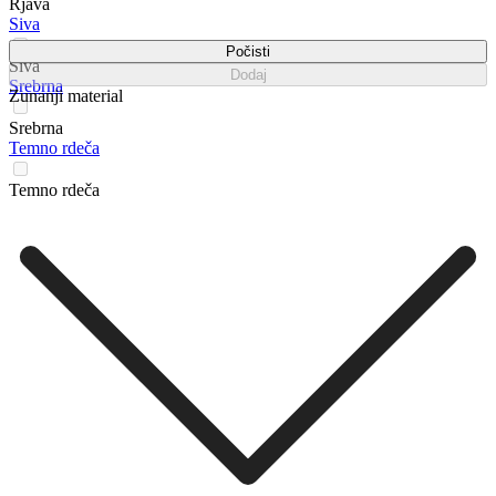
Rjava
Siva
Počisti
Siva
Dodaj
Srebrna
Zunanji material
Srebrna
Temno rdeča
Temno rdeča