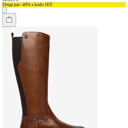
Drugi par -40% s kodo HIT