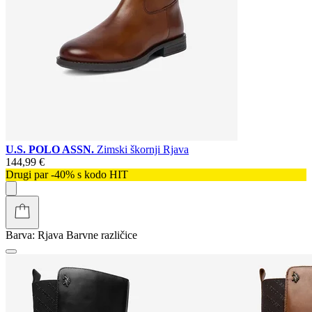
U.S. POLO ASSN.
Zimski škornji Rjava
144,99 €
Drugi par -40% s kodo HIT
Barva:
Rjava
Barvne različice