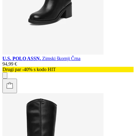
U.S. POLO ASSN.
Zimski škornji Črna
94,99 €
Drugi par -40% s kodo HIT