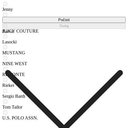
Jenny
Jenny Fairy
Počisti
Dodaj
JUICY COUTURE
Barva
Lasocki
MUSTANG
NINE WEST
REMONTE
Rieker
Sergio Bardi
Tom Tailor
U.S. POLO ASSN.