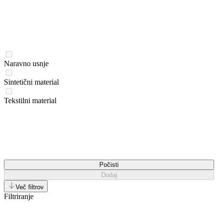
Naravno usnje
Sintetični material
Tekstilni material
Počisti
Dodaj
Več filtrov
Filtriranje