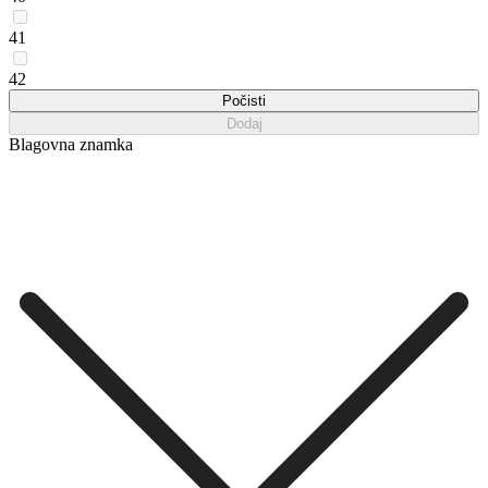
41
42
Počisti
Dodaj
Blagovna znamka