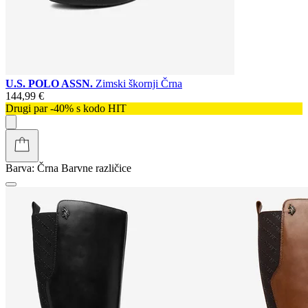
U.S. POLO ASSN.
Zimski škornji Črna
144,99 €
Drugi par -40% s kodo HIT
Barva:
Črna
Barvne različice