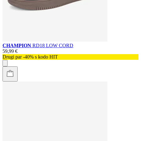
CHAMPION
RD18 LOW CORD
59,99 €
Drugi par -40% s kodo HIT