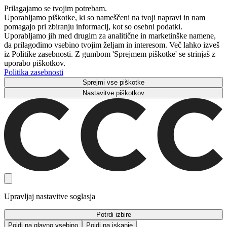
Prilagajamo se tvojim potrebam.
Uporabljamo piškotke, ki so nameščeni na tvoji napravi in ​​nam
pomagajo pri zbiranju informacij, kot so osebni podatki.
Uporabljamo jih med drugim za analitične in marketinške namene,
da prilagodimo vsebino tvojim željam in interesom. Več lahko izveš
iz Politike zasebnosti. Z gumbom 'Sprejmem piškotke' se strinjaš z
uporabo piškotkov.
Politika zasebnosti
Sprejmi vse piškotke
Nastavitve piškotkov
Upravljaj nastavitve soglasja
Potrdi izbire
Pojdi na glavno vsebino
Pojdi na iskanje