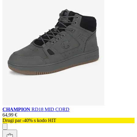
CHAMPION
RD18 MID CORD
64,99 €
Drugi par -40% s kodo HIT