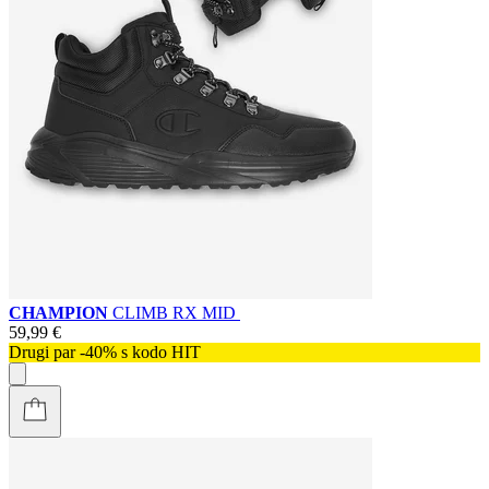
CHAMPION
CLIMB RX MID
59,99 €
Drugi par -40% s kodo HIT