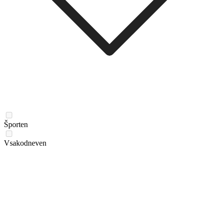
Športen
Vsakodneven