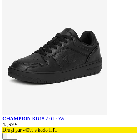
CHAMPION
RD18 2.0 LOW
43,99 €
Drugi par -40% s kodo HIT