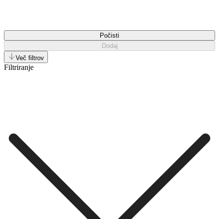
Počisti
Dodaj
Več filtrov
Filtriranje