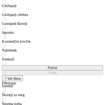
Gležnjarji
Gležnjarji chelsea
Gumijasti škornji
Japonke
Kozmetični kovček
Nahrbtnik
Natikači
Natikači za bazen
Počisti
Dodaj
Nizki čevlji
Več filtrov
Filtriranje
Sandali
Škornji za sneg
Športna torba