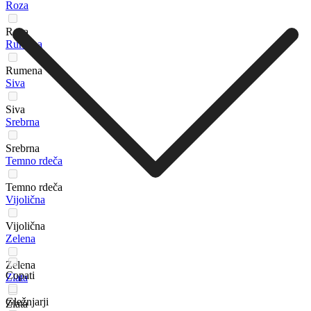
Roza
Roza
Rumena
Rumena
Siva
Siva
Srebrna
Srebrna
Temno rdeča
Temno rdeča
Vijolična
Vijolična
Zelena
Zelena
Copati
Zlata
Gležnjarji
Zlata