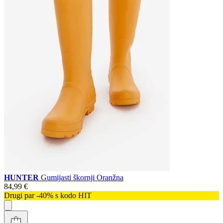
HUNTER
Gumijasti škornji Oranžna
84,99 €
Drugi par -40% s kodo HIT