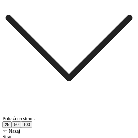
Prikaži na strani:
25
50
100
Nazaj
Stran