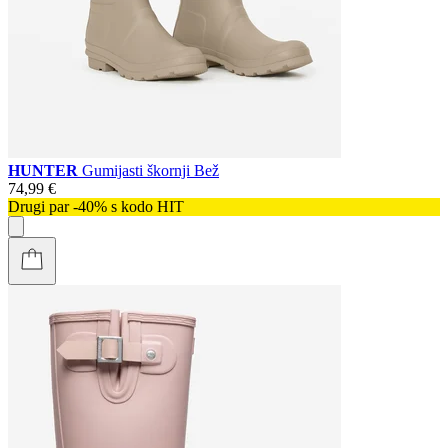
HUNTER
Gumijasti škornji Bež
74,99 €
Drugi par -40% s kodo HIT