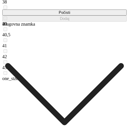
38
39
Počisti
Dodaj
40
Blagovna znamka
40,5
41
42
43
one_size