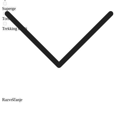
Superge
Torbica
Trekking čevlji
Razvrščanje