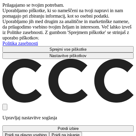
Prilagajamo se tvojim potrebam.
Uporabljamo piškotke, ki so nameščeni na tvoji napravi in ​​nam
pomagajo pri zbiranju informacij, kot so osebni podatki.
Uporabljamo jih med drugim za analitične in marketinške namene,
da prilagodimo vsebino tvojim željam in interesom. Več lahko izveš
iz Politike zasebnosti. Z gumbom 'Sprejmem piškotke' se strinjaš z
uporabo piškotkov.
Politika zasebnosti
Sprejmi vse piškotke
Nastavitve piškotkov
Upravljaj nastavitve soglasja
Potrdi izbire
Pojdi na glavno vsebino
Pojdi na iskanje