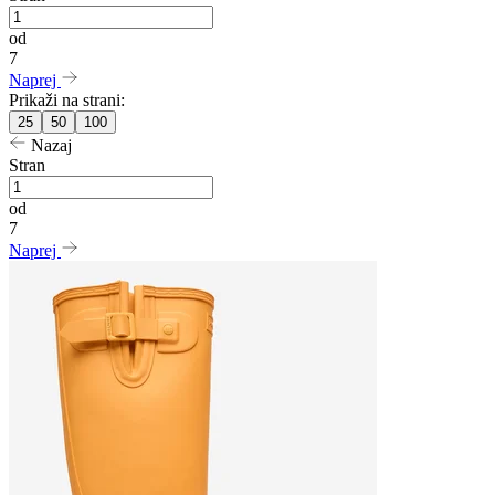
od
7
Naprej
Prikaži na strani:
25
50
100
Nazaj
Stran
od
7
Naprej