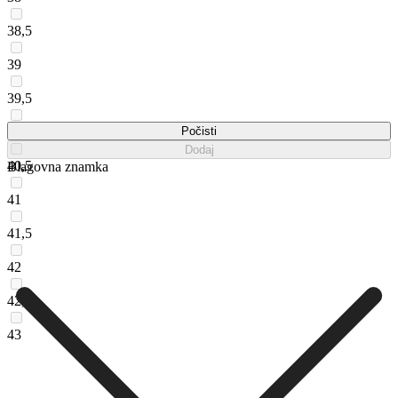
38,5
39
39,5
40
Počisti
Dodaj
40,5
Blagovna znamka
41
41,5
42
42,5
43