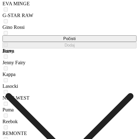
EVA MINGE
G-STAR RAW
Gino Rossi
GO SOFT
Počisti
Dodaj
Jenny
Barva
Jenny Fairy
Kappa
Lasocki
NINE WEST
Puma
Reebok
REMONTE