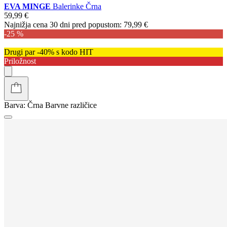
EVA MINGE
Balerinke Črna
59,99 €
Najnižja cena 30 dni pred popustom:
79,99 €
-25 %
Drugi par -40% s kodo HIT
Priložnost
Barva:
Črna
Barvne različice