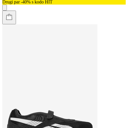
Drugi par -40% s kodo HIT