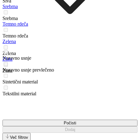
Siva
Srebrna
Srebrna
Temno rdeča
Temno rdeča
Zelena
Zelena
Naravno usnje
Zlata
Naravno usnje prevlečeno
Zlata
Sintetični material
Tekstilni material
Počisti
Dodaj
Več filtrov