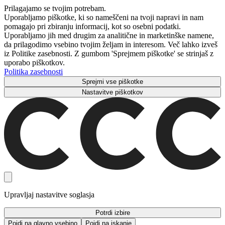
Prilagajamo se tvojim potrebam.
Uporabljamo piškotke, ki so nameščeni na tvoji napravi in ​​nam
pomagajo pri zbiranju informacij, kot so osebni podatki.
Uporabljamo jih med drugim za analitične in marketinške namene,
da prilagodimo vsebino tvojim željam in interesom. Več lahko izveš
iz Politike zasebnosti. Z gumbom 'Sprejmem piškotke' se strinjaš z
uporabo piškotkov.
Politika zasebnosti
Sprejmi vse piškotke
Nastavitve piškotkov
Upravljaj nastavitve soglasja
Potrdi izbire
Pojdi na glavno vsebino
Pojdi na iskanje