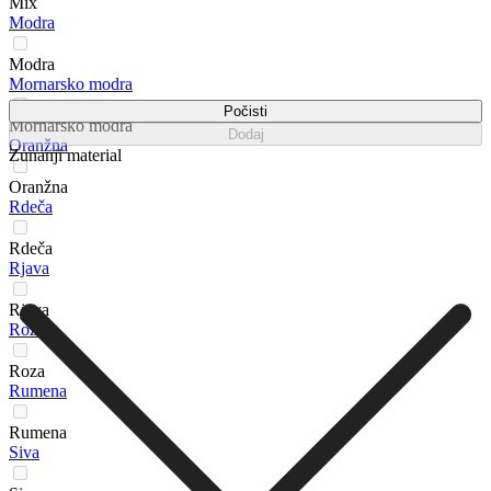
Mix
Modra
Modra
Mornarsko modra
Počisti
Mornarsko modra
Dodaj
Oranžna
Zunanji material
Oranžna
Rdeča
Rdeča
Rjava
Rjava
Roza
Roza
Rumena
Rumena
Siva