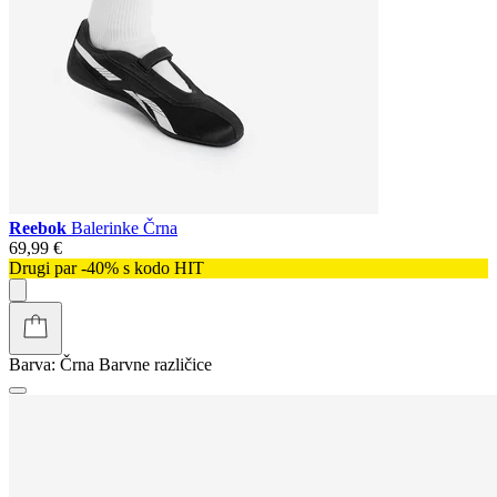
Reebok
Balerinke Črna
69,99 €
Drugi par -40% s kodo HIT
Barva:
Črna
Barvne različice