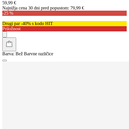
59,99 €
Najnižja cena 30 dni pred popustom:
79,99 €
-25 %
Drugi par -40% s kodo HIT
Priložnost
Barva:
Bež
Barvne različice