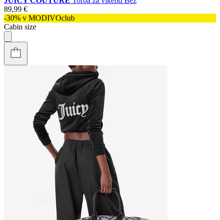
JUICY COUTURE
Torba za vikend Bež
89,99 €
-30% v MODIVOclub
Cabin size