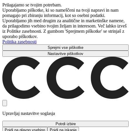
Prilagajamo se tvojim potrebam.
Uporabljamo piškotke, ki so nameščeni na tvoji napravi in ​​nam
pomagajo pri zbiranju informacij, kot so osebni podatki.
Uporabljamo jih med drugim za analitične in marketinške namene,
da prilagodimo vsebino tvojim željam in interesom. Več lahko izveš
iz Politike zasebnosti. Z gumbom 'Sprejmem piškotke' se strinjaš z
uporabo piškotkov.
Politika zasebnosti
Sprejmi vse piškotke
Nastavitve piškotkov
Upravljaj nastavitve soglasja
Potrdi izbire
Pojdi na glavno vsebino
Pojdi na iskanje