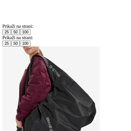
Prikaži na strani:
25
50
100
Prikaži na strani:
25
50
100