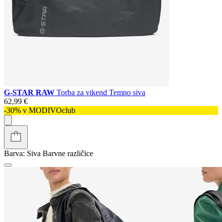
G-STAR RAW
Torba za vikend Temno siva
62,99 €
-30% v MODIVOclub
Barva:
Siva
Barvne različice