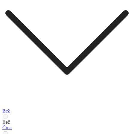
Bež
Bež
Črna