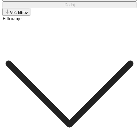
Dodaj
Več filtrov
Filtriranje