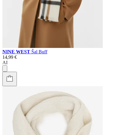
NINE WEST
Šal Buff
14,99 €
AI