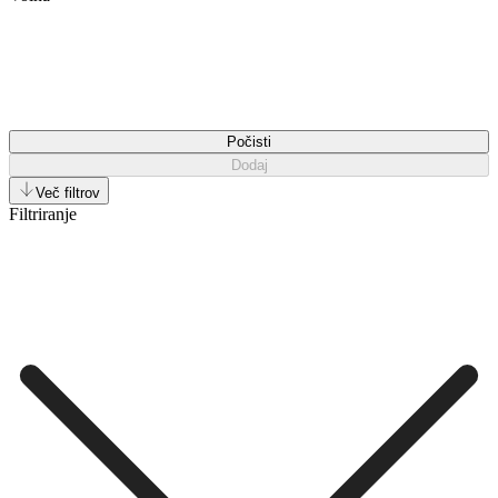
Počisti
Dodaj
Več filtrov
Filtriranje