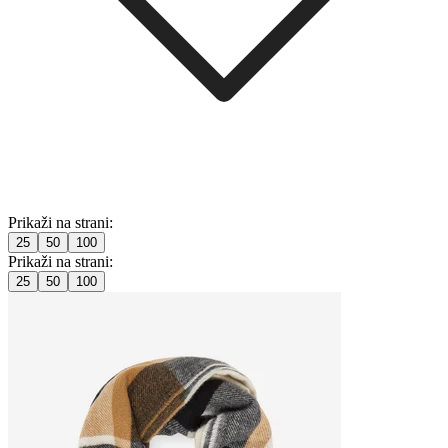
Prikaži na strani:
25
50
100
Prikaži na strani:
25
50
100