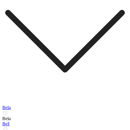
Bela
Bela
Bež