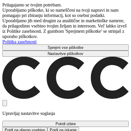
Prilagajamo se tvojim potrebam.
Uporabljamo piškotke, ki so nameščeni na tvoji napravi in ​​nam
pomagajo pri zbiranju informacij, kot so osebni podatki.
Uporabljamo jih med drugim za analitične in marketinške namene,
da prilagodimo vsebino tvojim željam in interesom. Več lahko izveš
iz Politike zasebnosti. Z gumbom 'Sprejmem piškotke' se strinjaš z
uporabo piškotkov.
Politika zasebnosti
Sprejmi vse piškotke
Nastavitve piškotkov
Upravljaj nastavitve soglasja
Potrdi izbire
Pojdi na glavno vsebino
Pojdi na iskanje