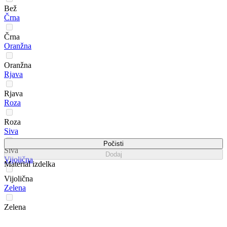
Bež
Črna
Črna
Oranžna
Oranžna
Rjava
Rjava
Roza
Roza
Siva
Počisti
Siva
Dodaj
Vijolična
Material izdelka
Vijolična
Zelena
Zelena