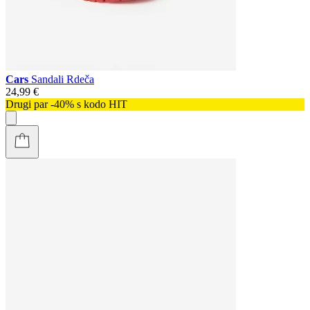
Cars
Sandali Rdeča
24,99 €
Drugi par -40% s kodo HIT