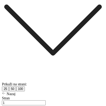
Prikaži na strani:
25
50
100
Nazaj
Stran