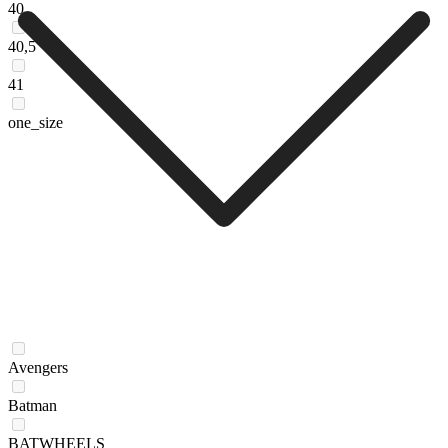
40
40,5
41
one_size
Avengers
Batman
BATWHEELS