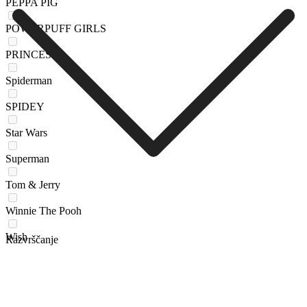
PEPPA PIG
POWERPUFF GIRLS
PRINCESS
Spiderman
SPIDEY
Star Wars
Superman
Tom & Jerry
Winnie The Pooh
Wish
Razvrščanje