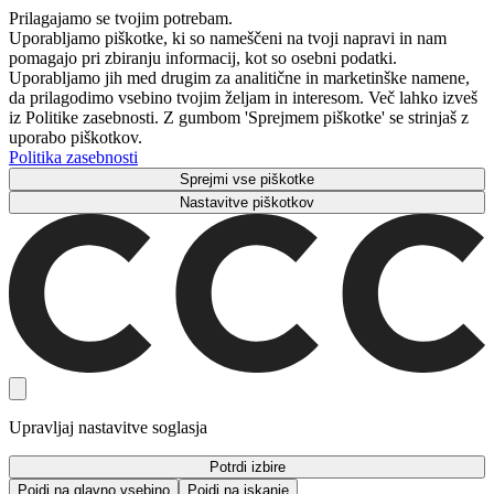
Prilagajamo se tvojim potrebam.
Uporabljamo piškotke, ki so nameščeni na tvoji napravi in ​​nam
pomagajo pri zbiranju informacij, kot so osebni podatki.
Uporabljamo jih med drugim za analitične in marketinške namene,
da prilagodimo vsebino tvojim željam in interesom. Več lahko izveš
iz Politike zasebnosti. Z gumbom 'Sprejmem piškotke' se strinjaš z
uporabo piškotkov.
Politika zasebnosti
Sprejmi vse piškotke
Nastavitve piškotkov
Upravljaj nastavitve soglasja
Potrdi izbire
Pojdi na glavno vsebino
Pojdi na iskanje