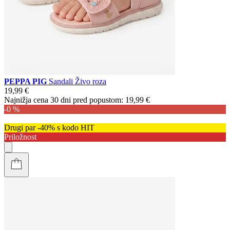
PEPPA PIG
Sandali Živo roza
19,99 €
Najnižja cena 30 dni pred popustom:
19,99 €
-0 %
Drugi par -40% s kodo HIT
Priložnost