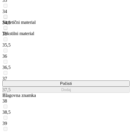
33
34
Sintetični material
34,5
Tekstilni material
35
35,5
36
36,5
37
Počisti
37,5
Dodaj
Blagovna znamka
38
38,5
39