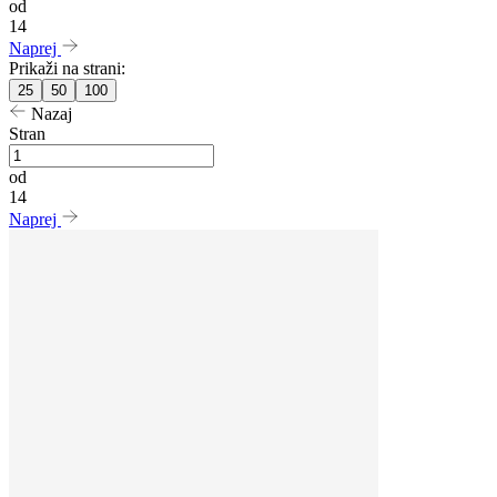
od
14
Naprej
Prikaži na strani:
25
50
100
Nazaj
Stran
od
14
Naprej