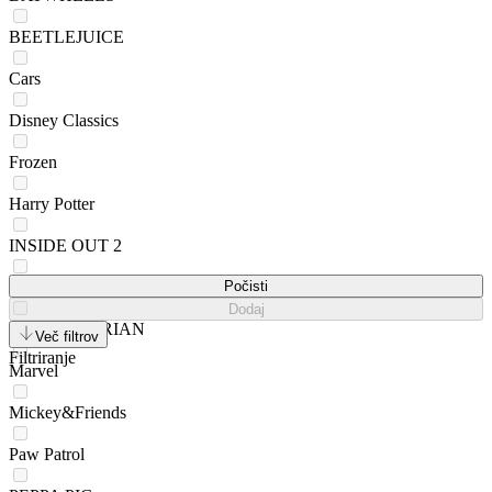
BEETLEJUICE
Cars
Disney Classics
Frozen
Harry Potter
INSIDE OUT 2
Looney Tunes
Počisti
Dodaj
MANDALORIAN
Več filtrov
Filtriranje
Marvel
Mickey&Friends
Paw Patrol