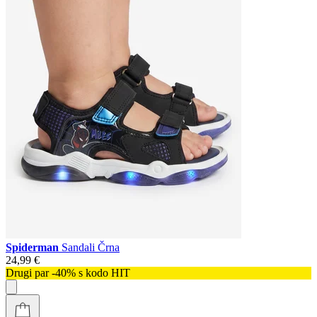
Spiderman
Sandali Črna
24,99 €
Drugi par -40% s kodo HIT