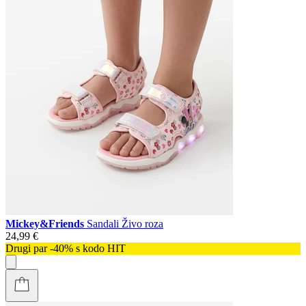
Mickey&Friends
Sandali Živo roza
24,99 €
Drugi par -40% s kodo HIT