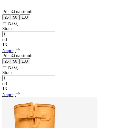
Prikaži na strani:
25
50
100
Nazaj
Stran
od
13
Naprej
Prikaži na strani:
25
50
100
Nazaj
Stran
od
13
Naprej