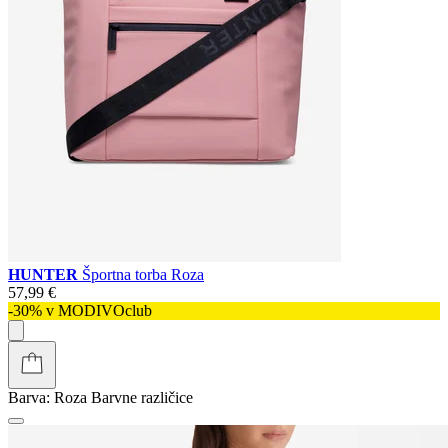
HUNTER
Športna torba Roza
57,99 €
-30% v MODIVOclub
Barva:
Roza
Barvne različice