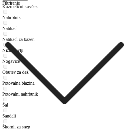
Filtriranje
Kozmetični kovček
Nahrbtnik
Natikači
Natikači za bazen
Nizki čevlji
Nogavice
Obutev za dež
Potovalna blazina
Potovalni nahrbtnik
Šal
Sandali
Škornji za sneg