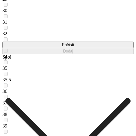
30
31
32
33
Počisti
Dodaj
34
Spol
35
35,5
36
37
38
39