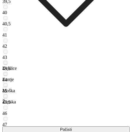
39,5
40
40,5
41
42
43
Deklice
43,5
Fantje
44
Moška
45
Ženska
45,5
46
47
Počisti