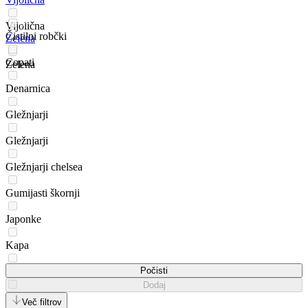
Vijolična
Čistilni robčki
Zelena
Copati
Zelena
Denarnica
Gležnjarji
Gležnjarji
Gležnjarji chelsea
Gumijasti škornji
Japonke
Kapa
Kapa s šiltom
Počisti
Dodaj
Kovček
Več filtrov