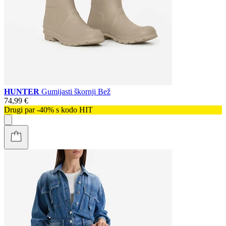
HUNTER
Gumijasti škornji Bež
74,99 €
Drugi par -40% s kodo HIT