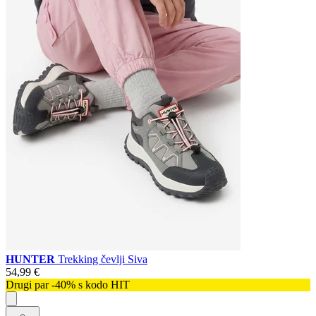
HUNTER
Trekking čevlji Siva
54,99 €
Drugi par -40% s kodo HIT