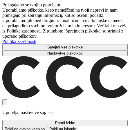
Prilagajamo se tvojim potrebam.
Uporabljamo piškotke, ki so nameščeni na tvoji napravi in ​​nam
pomagajo pri zbiranju informacij, kot so osebni podatki.
Uporabljamo jih med drugim za analitične in marketinške namene,
da prilagodimo vsebino tvojim željam in interesom. Več lahko izveš
iz Politike zasebnosti. Z gumbom 'Sprejmem piškotke' se strinjaš z
uporabo piškotkov.
Politika zasebnosti
Sprejmi vse piškotke
Nastavitve piškotkov
Upravljaj nastavitve soglasja
Potrdi izbire
Pojdi na glavno vsebino
Pojdi na iskanje