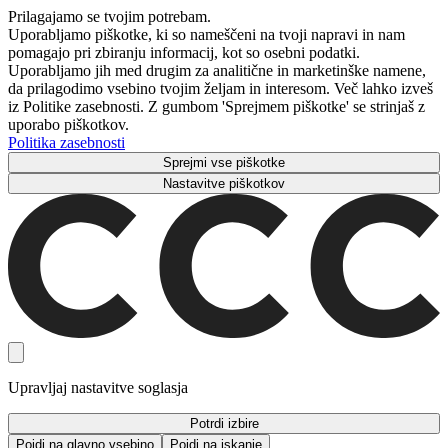
Prilagajamo se tvojim potrebam.
Uporabljamo piškotke, ki so nameščeni na tvoji napravi in ​​nam
pomagajo pri zbiranju informacij, kot so osebni podatki.
Uporabljamo jih med drugim za analitične in marketinške namene,
da prilagodimo vsebino tvojim željam in interesom. Več lahko izveš
iz Politike zasebnosti. Z gumbom 'Sprejmem piškotke' se strinjaš z
uporabo piškotkov.
Politika zasebnosti
Sprejmi vse piškotke
Nastavitve piškotkov
Upravljaj nastavitve soglasja
Potrdi izbire
Pojdi na glavno vsebino
Pojdi na iskanje