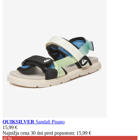
QUIKSILVER
Sandali Pisano
15,99 €
Najnižja cena 30 dni pred popustom:
15,99 €
-0 %