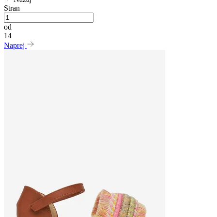
Stran
od
14
Naprej