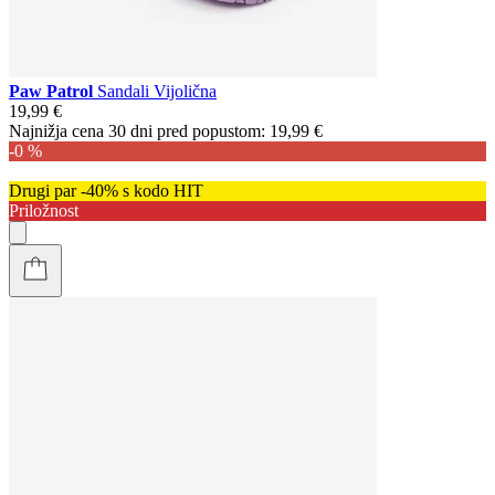
Paw Patrol
Sandali Vijolična
19,99 €
Najnižja cena 30 dni pred popustom:
19,99 €
-0 %
Drugi par -40% s kodo HIT
Priložnost