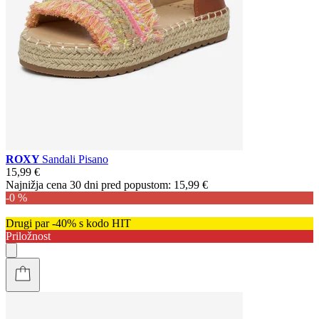
ROXY
Sandali Pisano
15,99 €
Najnižja cena 30 dni pred popustom:
15,99 €
-0 %
Drugi par -40% s kodo HIT
Priložnost