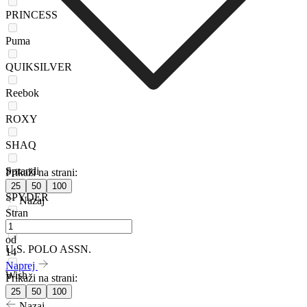
PRINCESS
Puma
QUIKSILVER
Reebok
ROXY
SHAQ
Sprandi
Prikaži na strani:
25
50
100
SPYDER
Nazaj
Stran
Star Wars
od
U.S. POLO ASSN.
14
Naprej
Wish
Prikaži na strani:
25
50
100
Nazaj