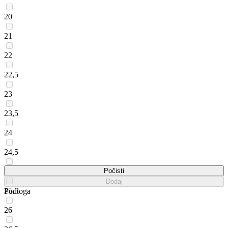
20
21
22
22,5
23
23,5
24
24,5
25
Počisti
Dodaj
25,5
Podloga
26