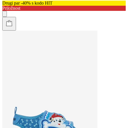
Drugi par -40% s kodo HIT
Priložnost