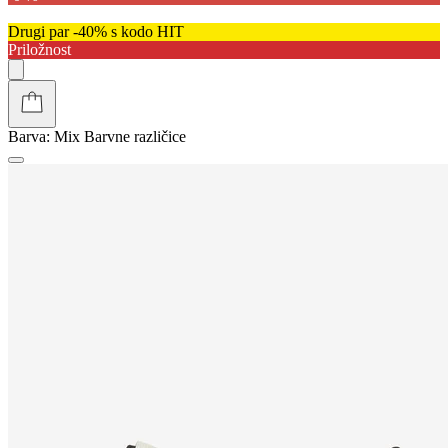
Drugi par -40% s kodo HIT
Priložnost
Barva:
Mix
Barvne različice