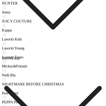
HUNTER
Jenny
JUICY COUTURE
Kappa
Lasocki Kids
Lasocki Young
Looney Tunes
Razvrščanje
Mickey&Friends
Nelli Blu
NIGHTMARE BEFORE CHRISTMAS
Paw Patrol
PEPPA PIG