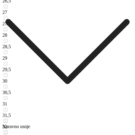
26,5
27
27,5
28
28,5
29
29,5
30
30,5
31
31,5
Naravno usnje
32