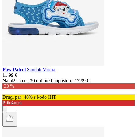
Paw Patrol
Sandali Modra
11,99 €
Najnižja cena 30 dni pred popustom:
17,99 €
-33 %
Drugi par -40% s kodo HIT
Priložnost