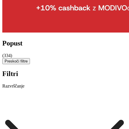
Popust
(334)
Preskoči filtre
Filtri
Razvrščanje