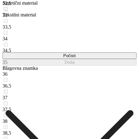
Sintetični material
32,5
Tekstilni material
33
33,5
34
34,5
Počisti
35
Dodaj
Blagovna znamka
36
36,5
37
37,5
38
38,5