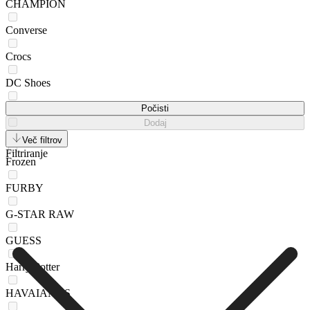
CHAMPION
Converse
Crocs
DC Shoes
DeeZee
Počisti
Dodaj
Fila
Več filtrov
Filtriranje
Frozen
FURBY
G-STAR RAW
GUESS
Harry Potter
HAVAIANAS