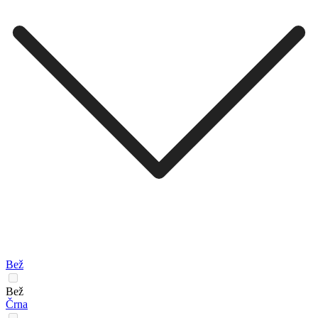
Bež
Bež
Črna