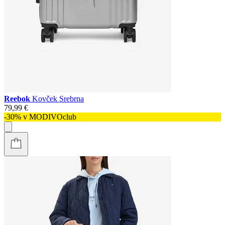
Reebok
Kovček Srebrna
79,99 €
-30% v MODIVOclub