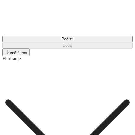
Počisti
Dodaj
Več filtrov
Filtriranje