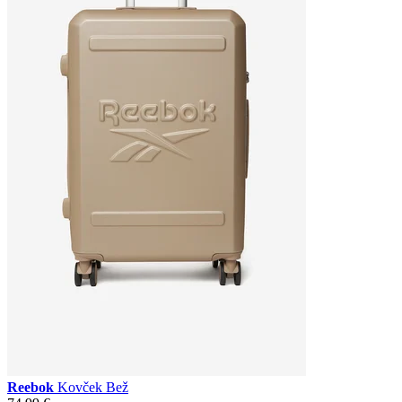
Reebok
Kovček Bež