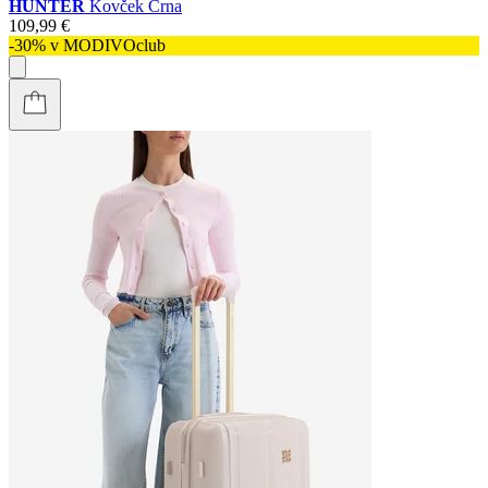
HUNTER
Kovček Črna
109,99 €
-30% v MODIVOclub