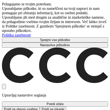
Prilagajamo se tvojim potrebam.
Uporabljamo piškotke, ki so nameščeni na tvoji napravi in ​​nam
pomagajo pri zbiranju informacij, kot so osebni podatki.
Uporabljamo jih med drugim za analitične in marketinške namene,
da prilagodimo vsebino tvojim željam in interesom. Več lahko izveš
iz Politike zasebnosti. Z gumbom 'Sprejmem piškotke' se strinjaš z
uporabo piškotkov.
Politika zasebnosti
Sprejmi vse piškotke
Nastavitve piškotkov
Upravljaj nastavitve soglasja
Potrdi izbire
Pojdi na glavno vsebino
Pojdi na iskanje