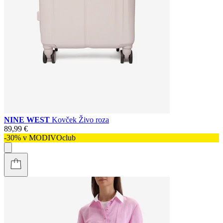
NINE WEST
Kovček Živo roza
89,99 €
-30% v MODIVOclub