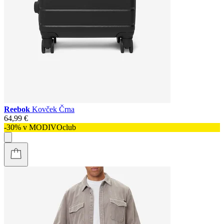
Reebok
Kovček Črna
64,99 €
-30% v MODIVOclub