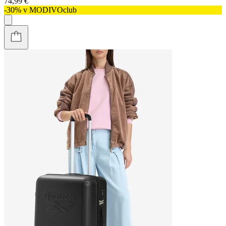
74,99 €
-30% v MODIVOclub