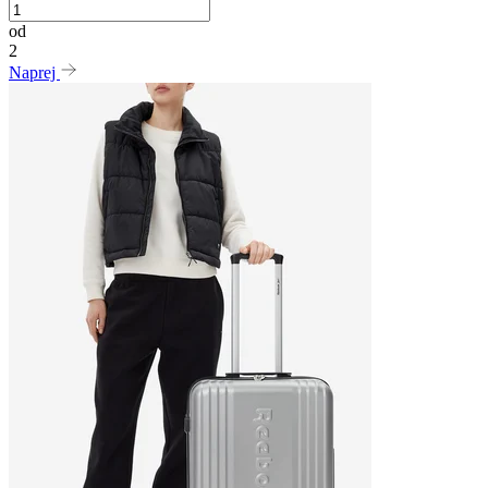
od
2
Naprej