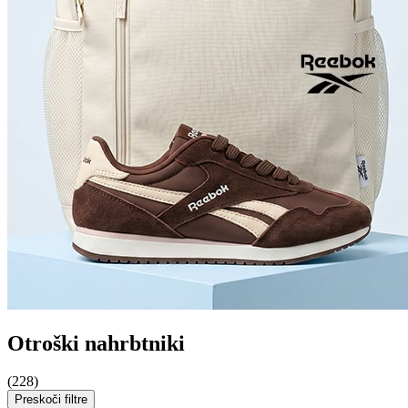
Otroški nahrbtniki
(228)
Preskoči filtre