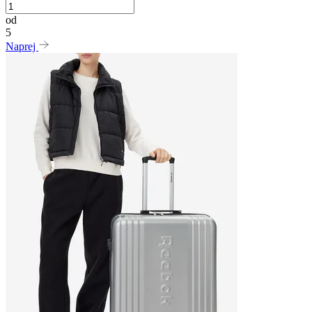
od
5
Naprej