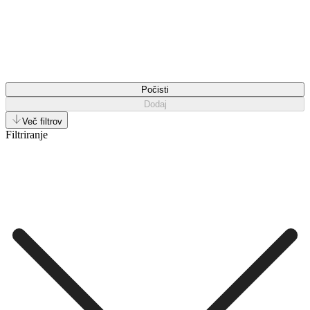
Počisti
Dodaj
Več filtrov
Filtriranje