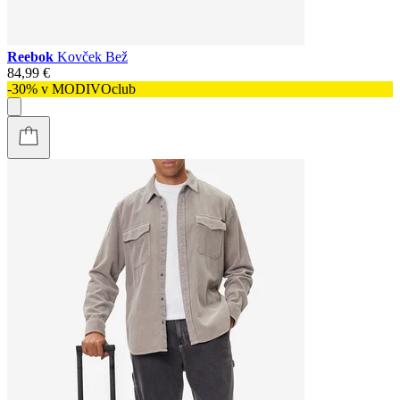
Reebok
Kovček Bež
84,99 €
-30% v MODIVOclub