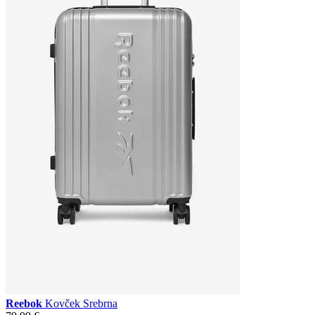
Reebok
Kovček Srebrna