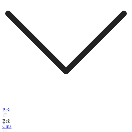
Bež
Bež
Črna