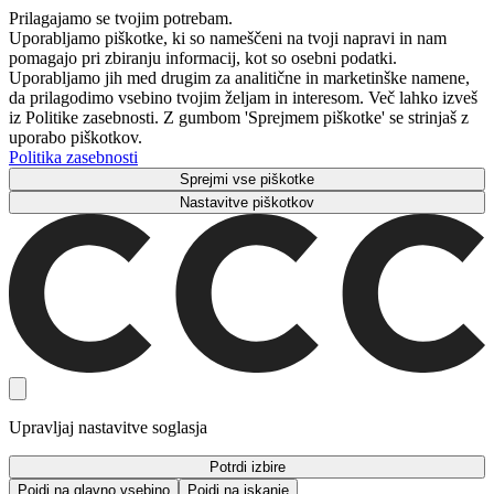
Prilagajamo se tvojim potrebam.
Uporabljamo piškotke, ki so nameščeni na tvoji napravi in ​​nam
pomagajo pri zbiranju informacij, kot so osebni podatki.
Uporabljamo jih med drugim za analitične in marketinške namene,
da prilagodimo vsebino tvojim željam in interesom. Več lahko izveš
iz Politike zasebnosti. Z gumbom 'Sprejmem piškotke' se strinjaš z
uporabo piškotkov.
Politika zasebnosti
Sprejmi vse piškotke
Nastavitve piškotkov
Upravljaj nastavitve soglasja
Potrdi izbire
Pojdi na glavno vsebino
Pojdi na iskanje