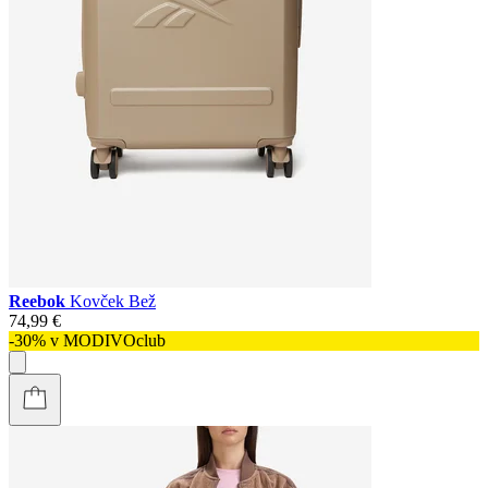
Reebok
Kovček Bež
74,99 €
-30% v MODIVOclub