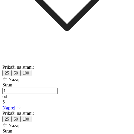
Prikaži na strani:
25
50
100
Nazaj
Stran
od
5
Naprej
Prikaži na strani:
25
50
100
Nazaj
Stran