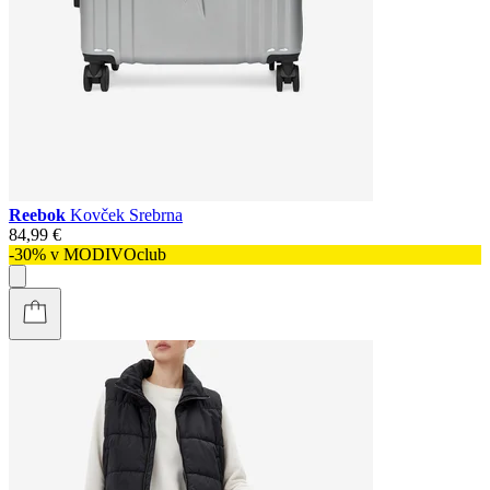
Reebok
Kovček Srebrna
84,99 €
-30% v MODIVOclub