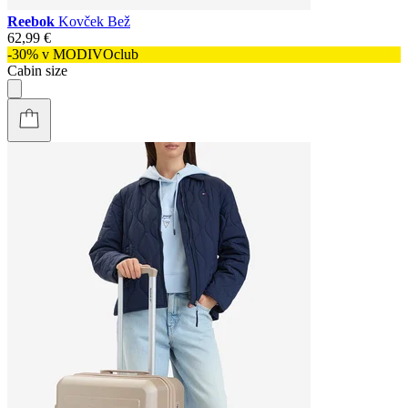
Reebok
Kovček Bež
62,99 €
-30% v MODIVOclub
Cabin size