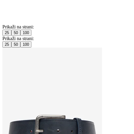
Prikaži na strani:
25
50
100
Prikaži na strani:
25
50
100