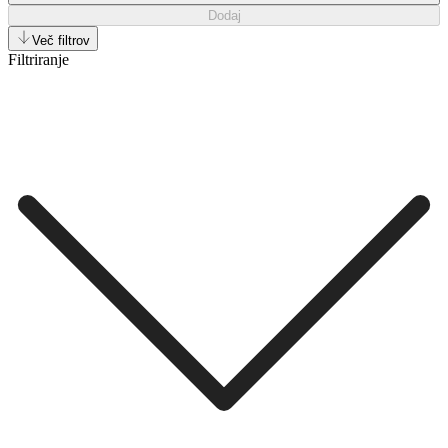
Dodaj
Več filtrov
Filtriranje