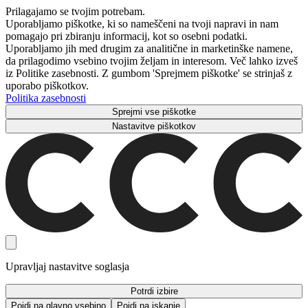
Prilagajamo se tvojim potrebam.
Uporabljamo piškotke, ki so nameščeni na tvoji napravi in ​​nam
pomagajo pri zbiranju informacij, kot so osebni podatki.
Uporabljamo jih med drugim za analitične in marketinške namene,
da prilagodimo vsebino tvojim željam in interesom. Več lahko izveš
iz Politike zasebnosti. Z gumbom 'Sprejmem piškotke' se strinjaš z
uporabo piškotkov.
Politika zasebnosti
Sprejmi vse piškotke
Nastavitve piškotkov
Upravljaj nastavitve soglasja
Potrdi izbire
Pojdi na glavno vsebino
Pojdi na iskanje