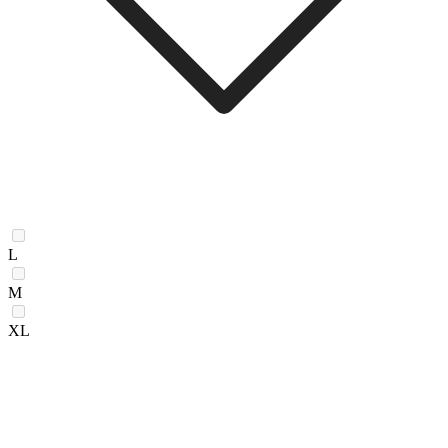
L
M
XL