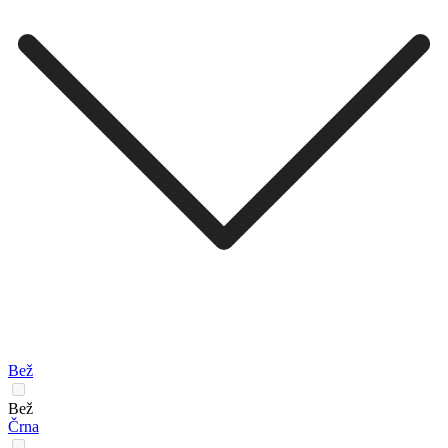
Bež
Bež
Črna