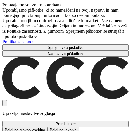
Prilagajamo se tvojim potrebam.
Uporabljamo piškotke, ki so nameščeni na tvoji napravi in ​​nam
pomagajo pri zbiranju informacij, kot so osebni podatki.
Uporabljamo jih med drugim za analitične in marketinške namene,
da prilagodimo vsebino tvojim željam in interesom. Več lahko izveš
iz Politike zasebnosti. Z gumbom 'Sprejmem piškotke' se strinjaš z
uporabo piškotkov.
Politika zasebnosti
Sprejmi vse piškotke
Nastavitve piškotkov
Upravljaj nastavitve soglasja
Potrdi izbire
Pojdi na glavno vsebino
Pojdi na iskanje