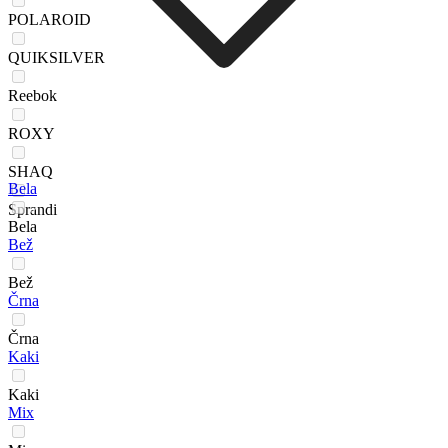
POLAROID
QUIKSILVER
Reebok
ROXY
SHAQ
Bela
Sprandi
Bela
Bež
Bež
Črna
Črna
Kaki
Kaki
Mix