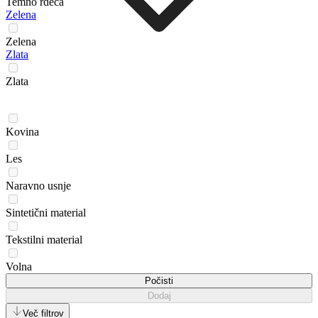
Temno rdeča
Zelena
Zelena
Zlata
Zlata
Kovina
Les
Naravno usnje
Sintetični material
Tekstilni material
Volna
Počisti
Dodaj
Več filtrov