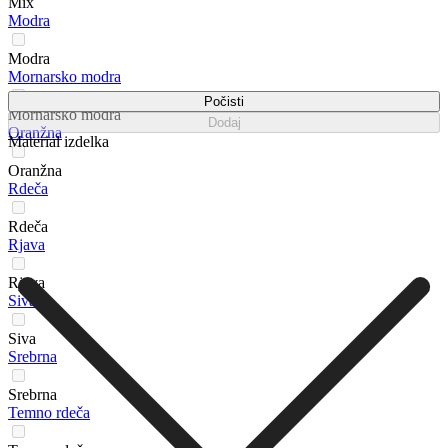
Mix
Modra
Modra
Mornarsko modra
Počisti
Mornarsko modra
Dodaj
Oranžna
Material izdelka
Oranžna
Rdeča
Rdeča
Rjava
Rjava
Siva
Siva
Srebrna
Srebrna
Temno rdeča