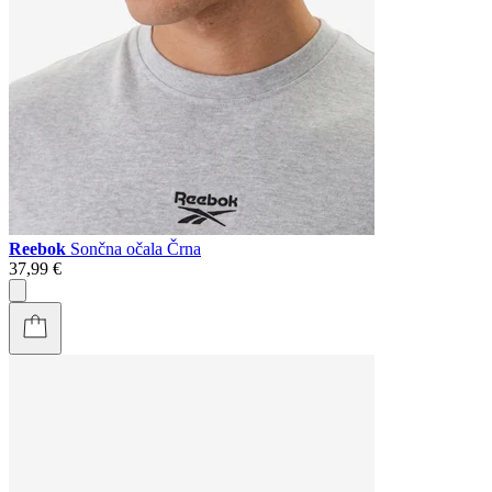
Reebok
Sončna očala Črna
37,99 €