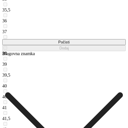
35,5
36
37
37,5
Počisti
Dodaj
38
Blagovna znamka
39
39,5
40
40,5
41
41,5