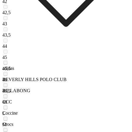
42
42,5
43
43,5
44
45
adidas
45,5
BEVERLY HILLS POLO CLUB
46
BILLABONG
46,5
CCC
48
Coccine
L
Crocs
M