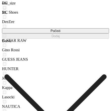
DC
one_size
DC Shoes
XL
DeeZee
Fila
Počisti
Dodaj
G-STAR RAW
Barva
Gino Rossi
GUESS JEANS
HUNTER
Jenny
Kappa
Lasocki
NAUTICA