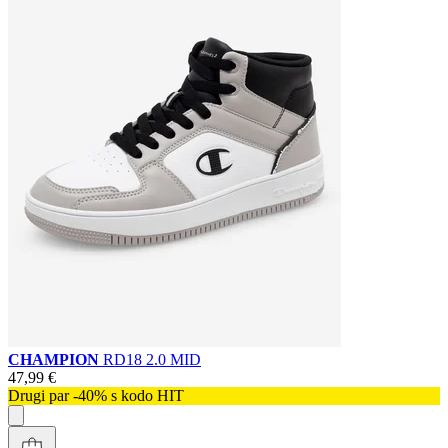
CHAMPION
RD18 2.0 MID
47,99 €
Drugi par -40% s kodo HIT