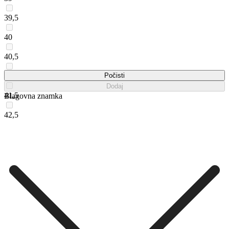
39,5
40
40,5
41
Počisti
Dodaj
41,5
Blagovna znamka
42,5