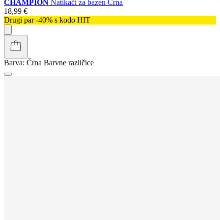
CHAMPION
Natikači za bazen Črna
18,99 €
Drugi par -40% s kodo HIT
Barva:
Črna
Barvne različice