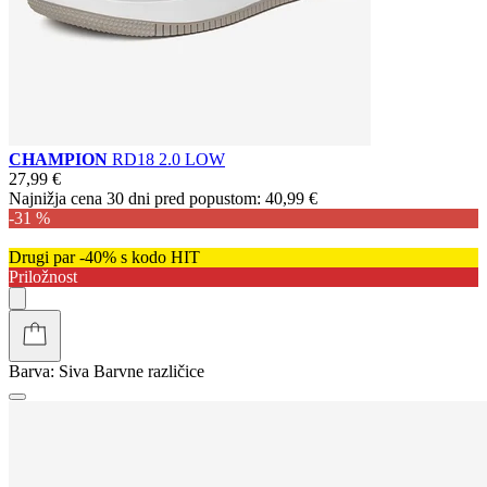
CHAMPION
RD18 2.0 LOW
27,99 €
Najnižja cena 30 dni pred popustom:
40,99 €
-31 %
Drugi par -40% s kodo HIT
Priložnost
Barva:
Siva
Barvne različice