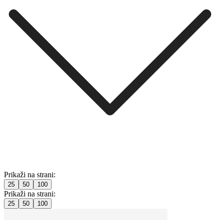
Prikaži na strani:
25
50
100
Prikaži na strani:
25
50
100