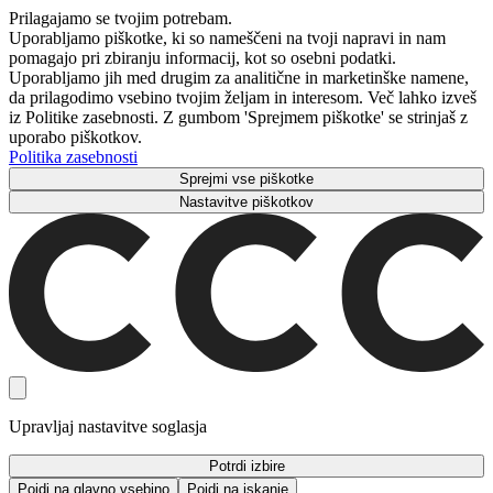
Prilagajamo se tvojim potrebam.
Uporabljamo piškotke, ki so nameščeni na tvoji napravi in ​​nam
pomagajo pri zbiranju informacij, kot so osebni podatki.
Uporabljamo jih med drugim za analitične in marketinške namene,
da prilagodimo vsebino tvojim željam in interesom. Več lahko izveš
iz Politike zasebnosti. Z gumbom 'Sprejmem piškotke' se strinjaš z
uporabo piškotkov.
Politika zasebnosti
Sprejmi vse piškotke
Nastavitve piškotkov
Upravljaj nastavitve soglasja
Potrdi izbire
Pojdi na glavno vsebino
Pojdi na iskanje