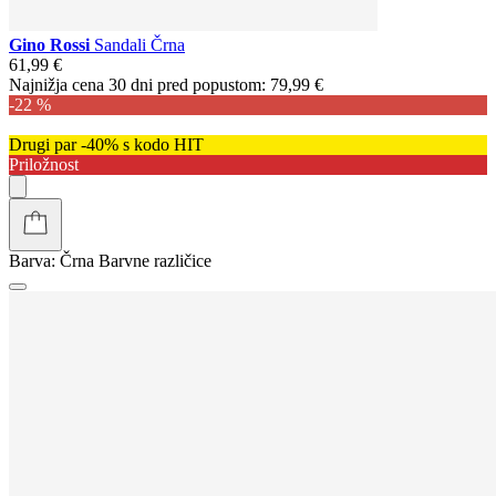
Gino Rossi
Sandali Črna
61,99 €
Najnižja cena 30 dni pred popustom:
79,99 €
-22 %
Drugi par -40% s kodo HIT
Priložnost
Barva:
Črna
Barvne različice