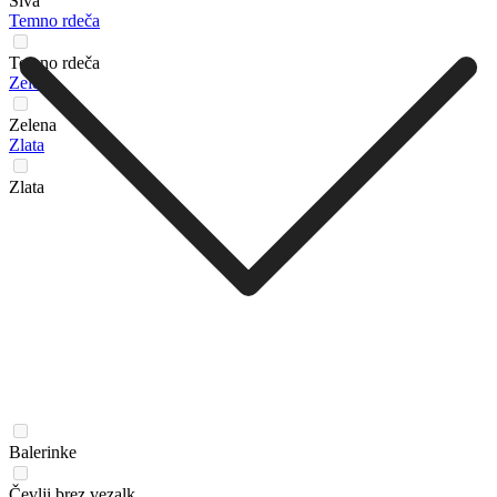
Siva
Temno rdeča
Temno rdeča
Zelena
Zelena
Zlata
Zlata
Balerinke
Čevlji brez vezalk