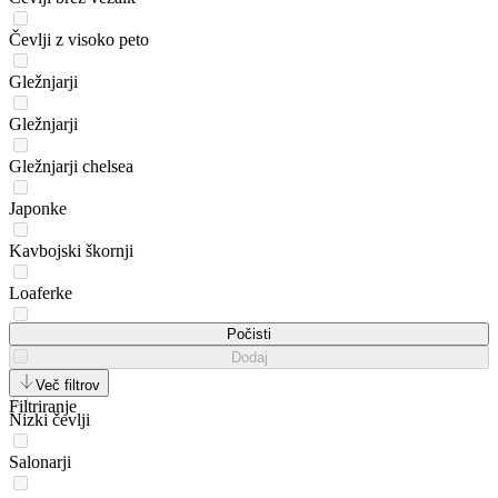
Čevlji z visoko peto
Gležnjarji
Gležnjarji
Gležnjarji chelsea
Japonke
Kavbojski škornji
Loaferke
Mokasinke
Počisti
Dodaj
Natikači
Več filtrov
Filtriranje
Nizki čevlji
Salonarji