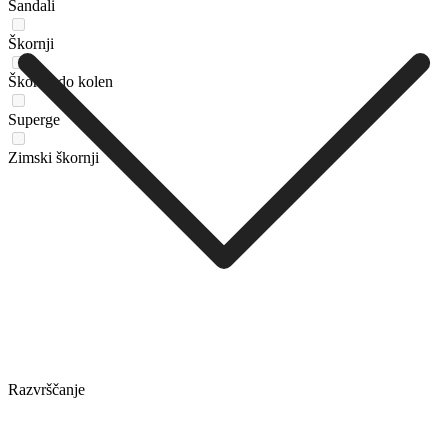
Sandali
Škornji
Škornji do kolen
Superge
Zimski škornji
Razvrščanje