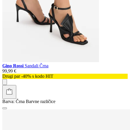
Gino Rossi
Sandali Črna
99,99 €
Drugi par -40% s kodo HIT
Barva:
Črna
Barvne različice