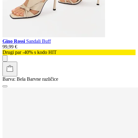
Gino Rossi
Sandali Buff
99,99 €
Drugi par -40% s kodo HIT
Barva:
Bela
Barvne različice