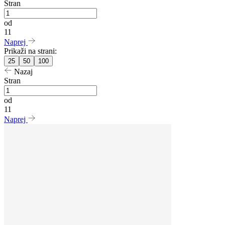
Stran
od
11
Naprej
Prikaži na strani:
25
50
100
Nazaj
Stran
od
11
Naprej