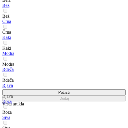
Bela
Bež
Bež
Črna
Črna
Kaki
Kaki
Modra
Modra
Rdeča
Rdeča
Rjava
Počisti
Rjava
Dodaj
Roza
Vrsta artikla
Roza
Siva