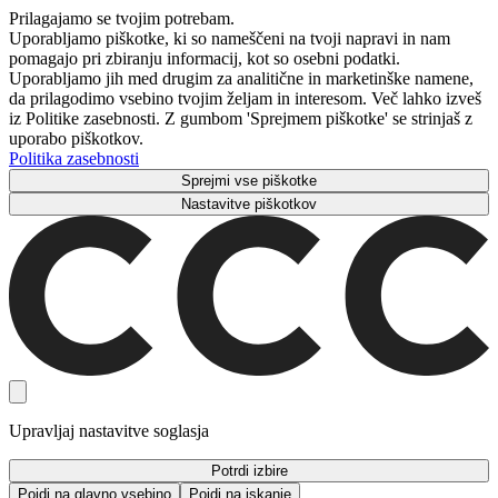
Prilagajamo se tvojim potrebam.
Uporabljamo piškotke, ki so nameščeni na tvoji napravi in ​​nam
pomagajo pri zbiranju informacij, kot so osebni podatki.
Uporabljamo jih med drugim za analitične in marketinške namene,
da prilagodimo vsebino tvojim željam in interesom. Več lahko izveš
iz Politike zasebnosti. Z gumbom 'Sprejmem piškotke' se strinjaš z
uporabo piškotkov.
Politika zasebnosti
Sprejmi vse piškotke
Nastavitve piškotkov
Upravljaj nastavitve soglasja
Potrdi izbire
Pojdi na glavno vsebino
Pojdi na iskanje