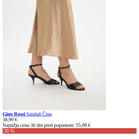
Gino Rossi
Sandali Črna
38,99 €
Najnižja cena 30 dni pred popustom:
55,99 €
-30 %