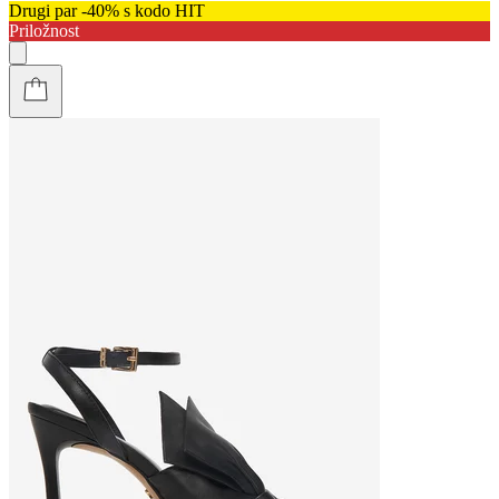
Drugi par -40% s kodo HIT
Priložnost