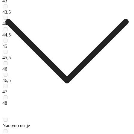
43
43,5
44
44,5
45
45,5
46
46,5
47
48
Naravno usnje