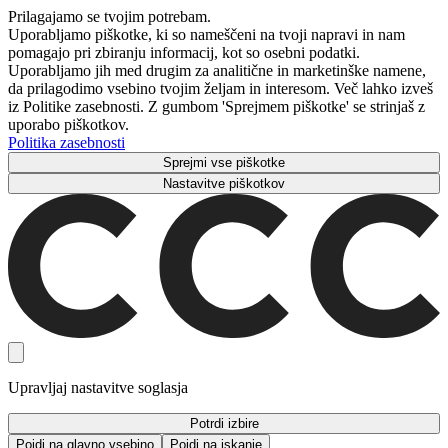
Prilagajamo se tvojim potrebam.
Uporabljamo piškotke, ki so nameščeni na tvoji napravi in ​​nam
pomagajo pri zbiranju informacij, kot so osebni podatki.
Uporabljamo jih med drugim za analitične in marketinške namene,
da prilagodimo vsebino tvojim željam in interesom. Več lahko izveš
iz Politike zasebnosti. Z gumbom 'Sprejmem piškotke' se strinjaš z
uporabo piškotkov.
Politika zasebnosti
Sprejmi vse piškotke
Nastavitve piškotkov
Upravljaj nastavitve soglasja
Potrdi izbire
Pojdi na glavno vsebino
Pojdi na iskanje