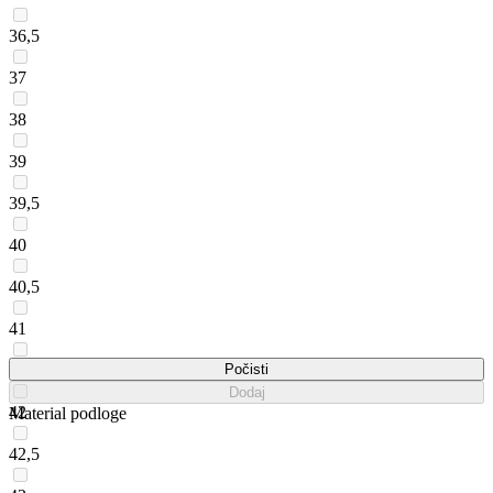
36,5
37
38
39
39,5
40
40,5
41
41,5
Počisti
Dodaj
42
Material podloge
42,5