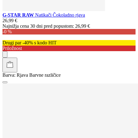
G-STAR RAW
Natikači Čokoladno rjava
26,99 €
Najnižja cena 30 dni pred popustom:
26,99 €
-0 %
Drugi par -40% s kodo HIT
Priložnost
Barva:
Rjava
Barvne različice