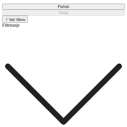
Počisti
Dodaj
Več filtrov
Filtriranje