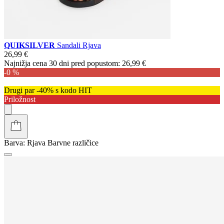
QUIKSILVER
Sandali Rjava
26,99 €
Najnižja cena 30 dni pred popustom:
26,99 €
-0 %
Drugi par -40% s kodo HIT
Priložnost
Barva:
Rjava
Barvne različice