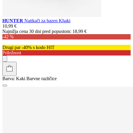
HUNTER
Natikači za bazen Khaki
10,99 €
Najnižja cena 30 dni pred popustom:
18,99 €
-42 %
Drugi par -40% s kodo HIT
Priložnost
Barva:
Kaki
Barvne različice