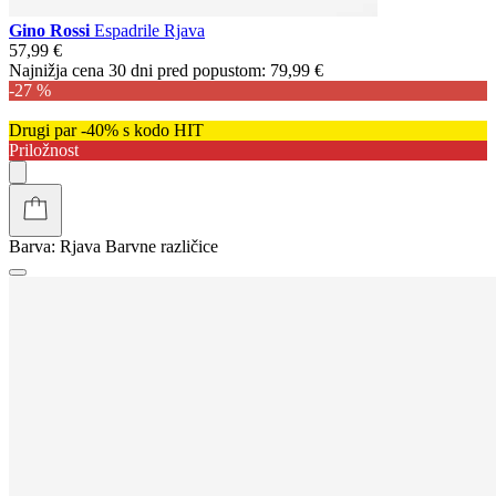
Gino Rossi
Espadrile Rjava
57,99 €
Najnižja cena 30 dni pred popustom:
79,99 €
-27 %
Drugi par -40% s kodo HIT
Priložnost
Barva:
Rjava
Barvne različice