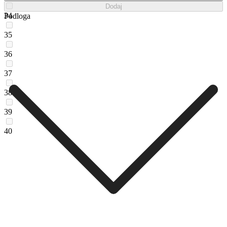
Dodaj
34
Podloga
35
36
37
38
39
40