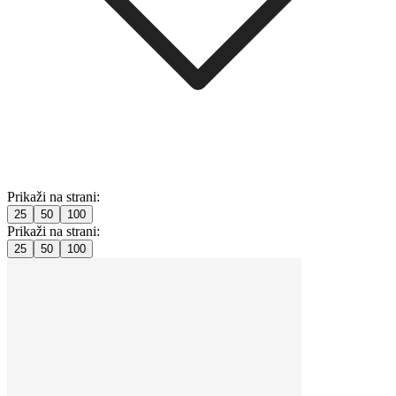
Prikaži na strani:
25
50
100
Prikaži na strani:
25
50
100