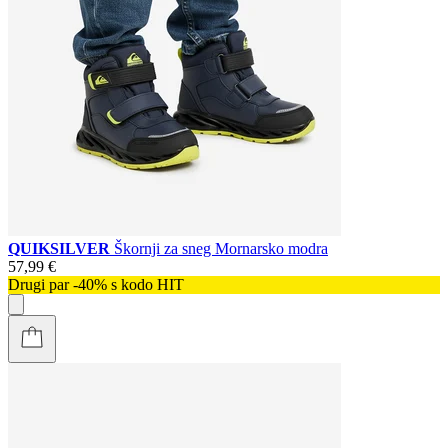
QUIKSILVER
Škornji za sneg Mornarsko modra
57,99 €
Drugi par -40% s kodo HIT