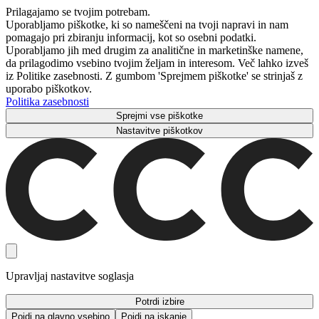
Prilagajamo se tvojim potrebam.
Uporabljamo piškotke, ki so nameščeni na tvoji napravi in ​​nam
pomagajo pri zbiranju informacij, kot so osebni podatki.
Uporabljamo jih med drugim za analitične in marketinške namene,
da prilagodimo vsebino tvojim željam in interesom. Več lahko izveš
iz Politike zasebnosti. Z gumbom 'Sprejmem piškotke' se strinjaš z
uporabo piškotkov.
Politika zasebnosti
Sprejmi vse piškotke
Nastavitve piškotkov
Upravljaj nastavitve soglasja
Potrdi izbire
Pojdi na glavno vsebino
Pojdi na iskanje