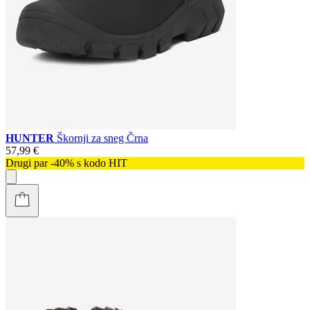
HUNTER
Škornji za sneg Črna
57,99 €
Drugi par -40% s kodo HIT