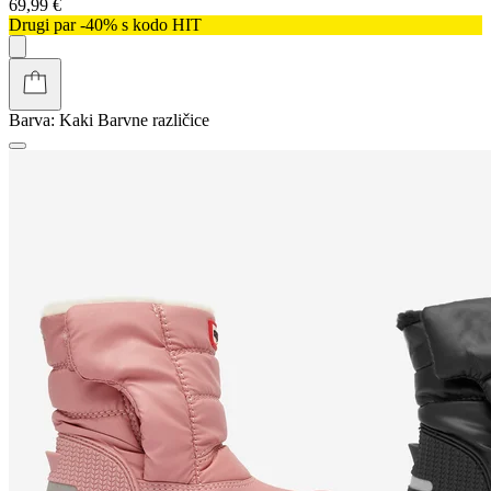
69,99 €
Drugi par -40% s kodo HIT
Barva:
Kaki
Barvne različice