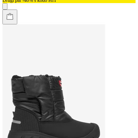
Drugi par -40% s kodo HIT