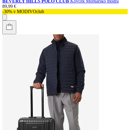
BEVERLY HILLS POLO CLUB
Kovček Mornarsko modra
89,99 €
-30% v MODIVOclub