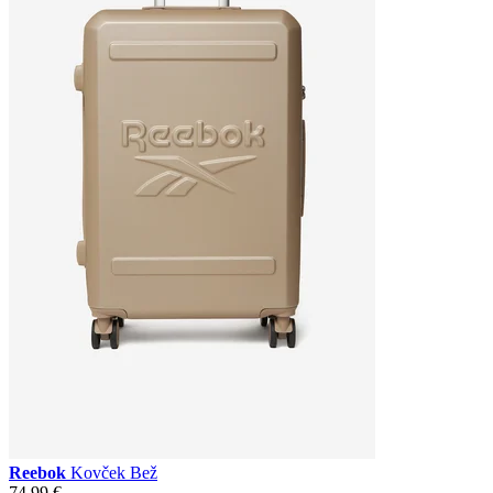
Reebok
Kovček Bež
74,99 €