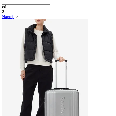
od
2
Naprej