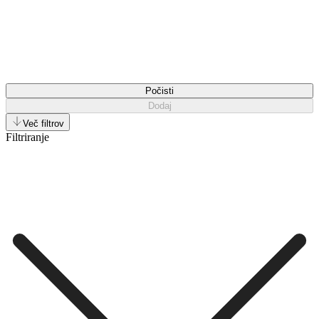
Počisti
Dodaj
Več filtrov
Filtriranje