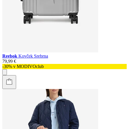
Reebok
Kovček Srebrna
79,99 €
-30% v MODIVOclub