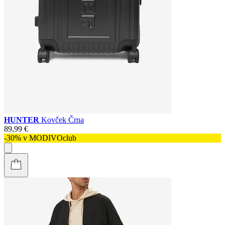
HUNTER
Kovček Črna
89,99 €
-30% v MODIVOclub