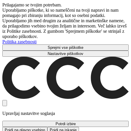
Prilagajamo se tvojim potrebam.
Uporabljamo piškotke, ki so nameščeni na tvoji napravi in ​​nam
pomagajo pri zbiranju informacij, kot so osebni podatki.
Uporabljamo jih med drugim za analitične in marketinške namene,
da prilagodimo vsebino tvojim željam in interesom. Več lahko izveš
iz Politike zasebnosti. Z gumbom 'Sprejmem piškotke' se strinjaš z
uporabo piškotkov.
Politika zasebnosti
Sprejmi vse piškotke
Nastavitve piškotkov
Upravljaj nastavitve soglasja
Potrdi izbire
Pojdi na glavno vsebino
Pojdi na iskanje