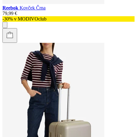
Reebok
Kovček Črna
79,99 €
-30% v MODIVOclub