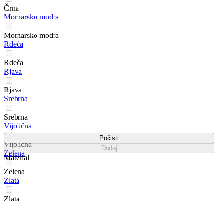
Črna
Mornarsko modra
Mornarsko modra
Rdeča
Rdeča
Rjava
Rjava
Srebrna
Srebrna
Vijolična
Počisti
Vijolična
Dodaj
Zelena
Material
Zelena
Zlata
Zlata