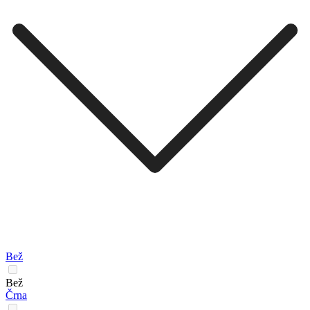
Bež
Bež
Črna