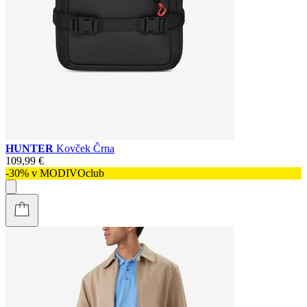
HUNTER
Kovček Črna
109,99 €
-30% v MODIVOclub