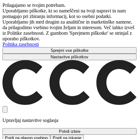
Prilagajamo se tvojim potrebam.
Uporabljamo piškotke, ki so nameščeni na tvoji napravi in ​​nam
pomagajo pri zbiranju informacij, kot so osebni podatki.
Uporabljamo jih med drugim za analitične in marketinške namene,
da prilagodimo vsebino tvojim željam in interesom. Več lahko izveš
iz Politike zasebnosti. Z gumbom 'Sprejmem piškotke' se strinjaš z
uporabo piškotkov.
Politika zasebnosti
Sprejmi vse piškotke
Nastavitve piškotkov
Upravljaj nastavitve soglasja
Potrdi izbire
Pojdi na glavno vsebino
Pojdi na iskanje