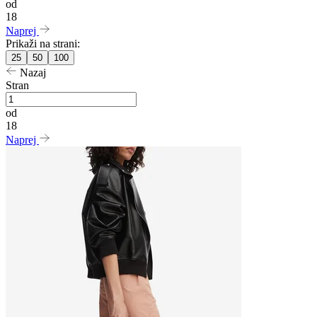
od
18
Naprej
Prikaži na strani:
25
50
100
Nazaj
Stran
od
18
Naprej