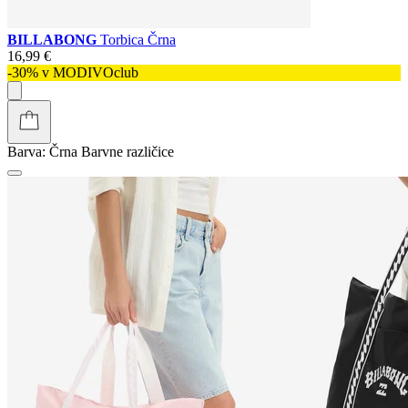
BILLABONG
Torbica Črna
16,99 €
-30% v MODIVOclub
Barva:
Črna
Barvne različice