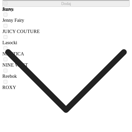
Dodaj
Jenny
Barva
Jenny Fairy
JUICY COUTURE
Lasocki
NAUTICA
NINE WEST
Reebok
ROXY