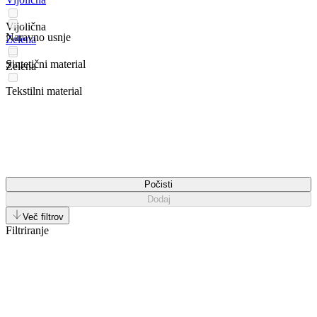
Vijolična
Naravno usnje
Zelena
Sintetični material
Zelena
Tekstilni material
Počisti
Dodaj
Več filtrov
Filtriranje