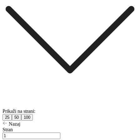
Prikaži na strani:
25
50
100
Nazaj
Stran