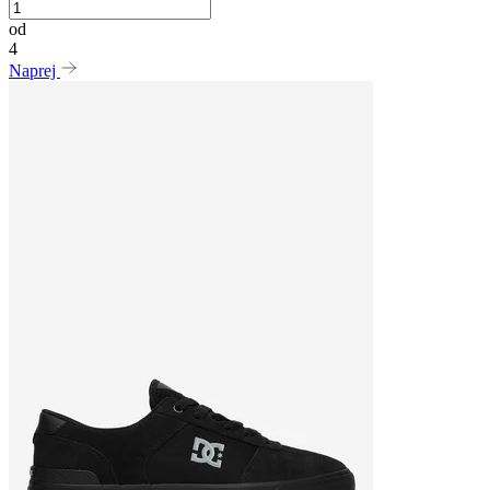
od
4
Naprej