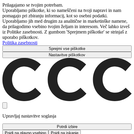
Prilagajamo se tvojim potrebam.
Uporabljamo piškotke, ki so nameščeni na tvoji napravi in ​​nam
pomagajo pri zbiranju informacij, kot so osebni podatki.
Uporabljamo jih med drugim za analitične in marketinške namene,
da prilagodimo vsebino tvojim željam in interesom. Več lahko izveš
iz Politike zasebnosti. Z gumbom 'Sprejmem piškotke' se strinjaš z
uporabo piškotkov.
Politika zasebnosti
Sprejmi vse piškotke
Nastavitve piškotkov
Upravljaj nastavitve soglasja
Potrdi izbire
Pojdi na glavno vsebino
Pojdi na iskanje