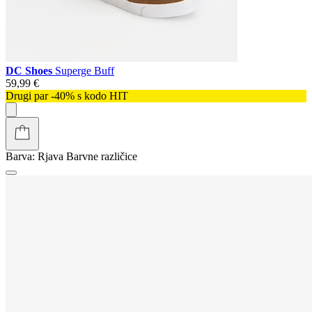
DC Shoes
Superge Buff
59,99 €
Drugi par -40% s kodo HIT
Barva:
Rjava
Barvne različice