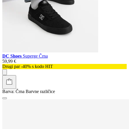
DC Shoes
Superge Črna
59,99 €
Drugi par -40% s kodo HIT
Barva:
Črna
Barvne različice