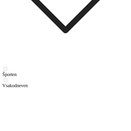
Športen
Vsakodneven