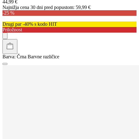
44,99 €
Najnižja cena 30 dni pred popustom:
59,99 €
-25 %
Drugi par -40% s kodo HIT
Priložnost
Barva:
Črna
Barvne različice