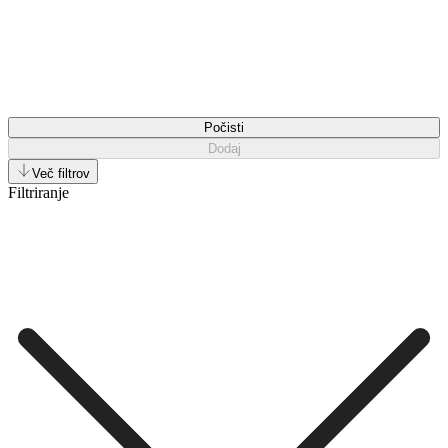
Počisti
Dodaj
Več filtrov
Filtriranje