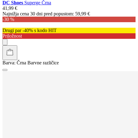
DC Shoes
Superge Črna
41,99 €
Najnižja cena 30 dni pred popustom:
59,99 €
-30 %
Drugi par -40% s kodo HIT
Priložnost
Barva:
Črna
Barvne različice