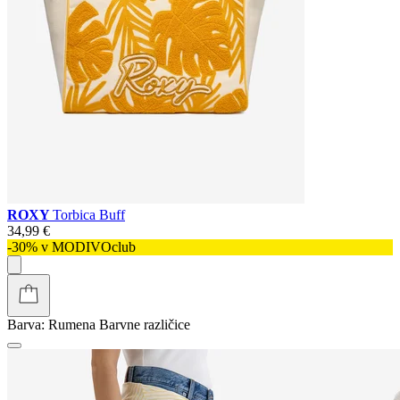
ROXY
Torbica Buff
34,99 €
-30% v MODIVOclub
Barva:
Rumena
Barvne različice