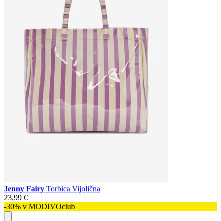
Jenny Fairy
Torbica Vijolična
23,99 €
-30% v MODIVOclub