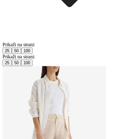
Prikaži na strani:
25
50
100
Prikaži na strani:
25
50
100