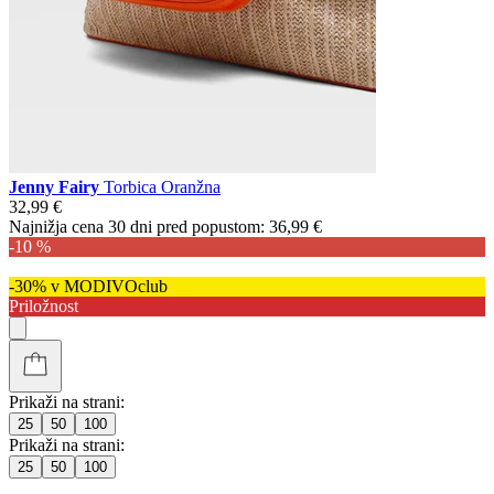
Jenny Fairy
Torbica Oranžna
32,99 €
Najnižja cena 30 dni pred popustom:
36,99 €
-10 %
-30% v MODIVOclub
Priložnost
Prikaži na strani:
25
50
100
Prikaži na strani:
25
50
100