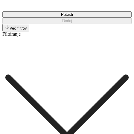
Počisti
Dodaj
Več filtrov
Filtriranje