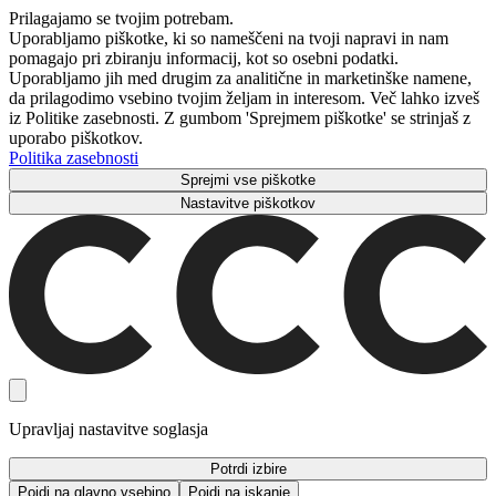
Prilagajamo se tvojim potrebam.
Uporabljamo piškotke, ki so nameščeni na tvoji napravi in ​​nam
pomagajo pri zbiranju informacij, kot so osebni podatki.
Uporabljamo jih med drugim za analitične in marketinške namene,
da prilagodimo vsebino tvojim željam in interesom. Več lahko izveš
iz Politike zasebnosti. Z gumbom 'Sprejmem piškotke' se strinjaš z
uporabo piškotkov.
Politika zasebnosti
Sprejmi vse piškotke
Nastavitve piškotkov
Upravljaj nastavitve soglasja
Potrdi izbire
Pojdi na glavno vsebino
Pojdi na iskanje