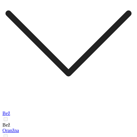
Bež
Bež
Oranžna