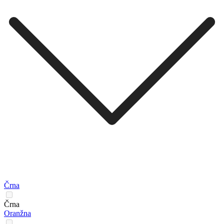
Črna
Črna
Oranžna