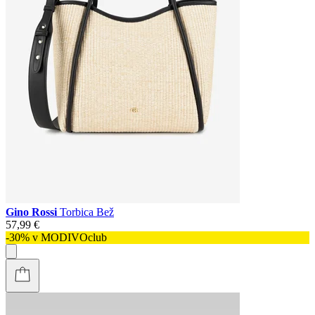
Gino Rossi
Torbica Bež
57,99 €
-30% v MODIVOclub