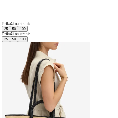
Prikaži na strani:
25
50
100
Prikaži na strani:
25
50
100