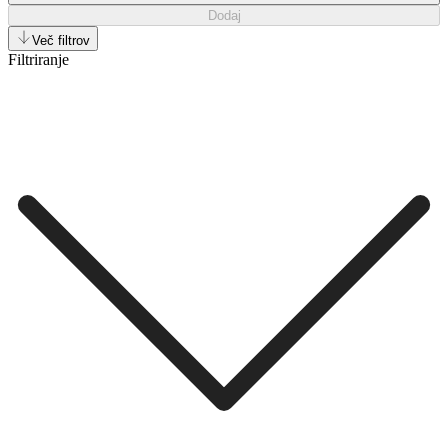
Dodaj
Več filtrov
Filtriranje