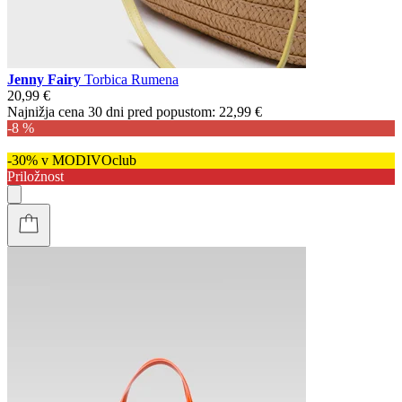
Jenny Fairy
Torbica Rumena
20,99 €
Najnižja cena 30 dni pred popustom:
22,99 €
-8 %
-30% v MODIVOclub
Priložnost