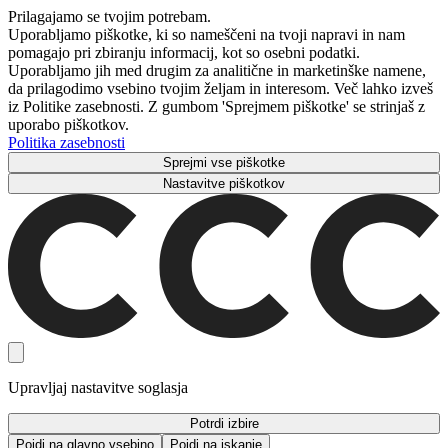
Prilagajamo se tvojim potrebam.
Uporabljamo piškotke, ki so nameščeni na tvoji napravi in ​​nam
pomagajo pri zbiranju informacij, kot so osebni podatki.
Uporabljamo jih med drugim za analitične in marketinške namene,
da prilagodimo vsebino tvojim željam in interesom. Več lahko izveš
iz Politike zasebnosti. Z gumbom 'Sprejmem piškotke' se strinjaš z
uporabo piškotkov.
Politika zasebnosti
Sprejmi vse piškotke
Nastavitve piškotkov
Upravljaj nastavitve soglasja
Potrdi izbire
Pojdi na glavno vsebino
Pojdi na iskanje