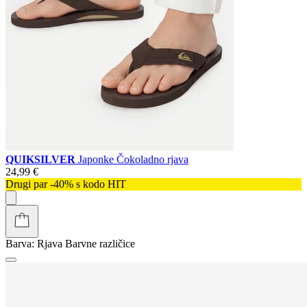
QUIKSILVER
Japonke Čokoladno rjava
24,99 €
Drugi par -40% s kodo HIT
Barva:
Rjava
Barvne različice