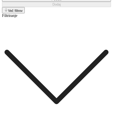
Dodaj
Več filtrov
Filtriranje