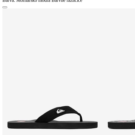
Barva:
Mornarsko modra
Barvne različice