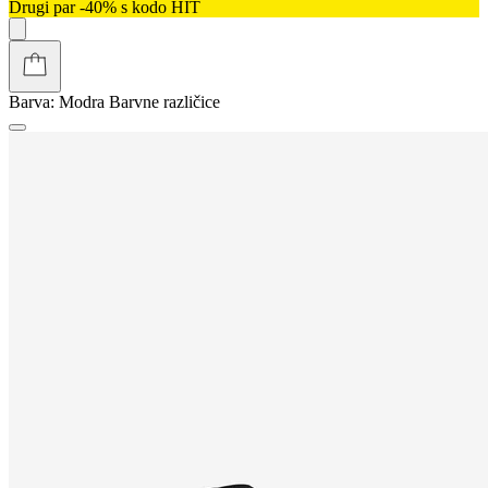
Drugi par -40% s kodo HIT
Barva:
Modra
Barvne različice