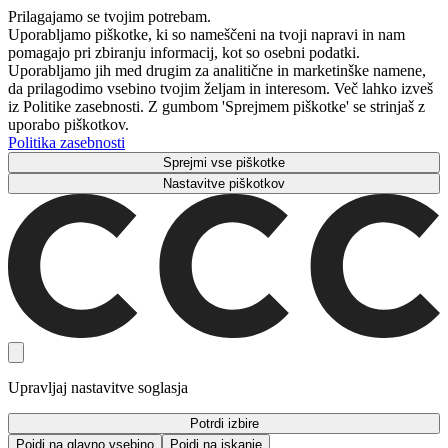
Prilagajamo se tvojim potrebam.
Uporabljamo piškotke, ki so nameščeni na tvoji napravi in ​​nam
pomagajo pri zbiranju informacij, kot so osebni podatki.
Uporabljamo jih med drugim za analitične in marketinške namene,
da prilagodimo vsebino tvojim željam in interesom. Več lahko izveš
iz Politike zasebnosti. Z gumbom 'Sprejmem piškotke' se strinjaš z
uporabo piškotkov.
Politika zasebnosti
Sprejmi vse piškotke
Nastavitve piškotkov
Upravljaj nastavitve soglasja
Potrdi izbire
Pojdi na glavno vsebino
Pojdi na iskanje