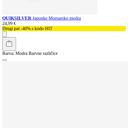
QUIKSILVER
Japonke Mornarsko modra
24,99 €
Drugi par -40% s kodo HIT
Barva:
Modra
Barvne različice