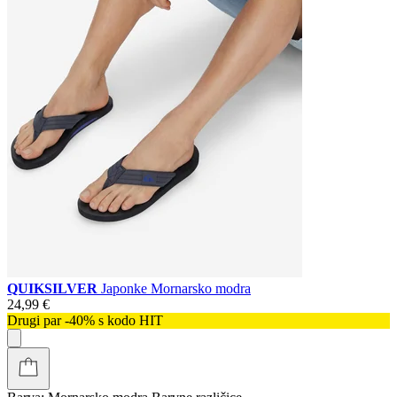
QUIKSILVER
Japonke Mornarsko modra
24,99 €
Drugi par -40% s kodo HIT