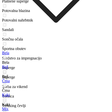
Platnene superge
Potovalna blazina
Potovalni nahrbtnik
Sandali
Sončna očala
Športna obutev
Bela
Sredstvo za impregnacijo
Bela
Bež
Superge
Bež
Superge
Črna
Torba za vikend
Črna
Kaki
Torbica
Kaki
Trekking čevlji
Mix