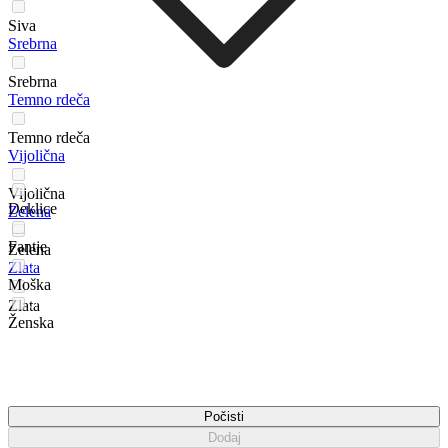
Siva
Srebrna
Srebrna
Temno rdeča
Temno rdeča
Vijolična
Vijolična
Deklice
Zelena
Fantje
Zelena
Zlata
Moška
Zlata
Ženska
Počisti
Dodaj