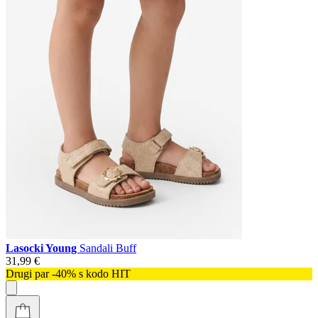
Lasocki Young
Sandali Buff
31,99 €
Drugi par -40% s kodo HIT