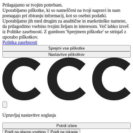
Prilagajamo se tvojim potrebam.
Uporabljamo piškotke, ki so nameščeni na tvoji napravi in ​​nam
pomagajo pri zbiranju informacij, kot so osebni podatki.
Uporabljamo jih med drugim za analitične in marketinške namene,
da prilagodimo vsebino tvojim željam in interesom. Več lahko izveš
iz Politike zasebnosti. Z gumbom 'Sprejmem piškotke' se strinjaš z
uporabo piškotkov.
Politika zasebnosti
Sprejmi vse piškotke
Nastavitve piškotkov
Upravljaj nastavitve soglasja
Potrdi izbire
Pojdi na glavno vsebino
Pojdi na iskanje