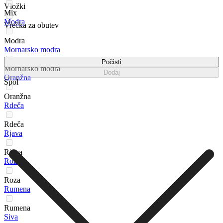
Vložki
Mix
Modra
Vrečka za obutev
Modra
Mornarsko modra
Počisti
Mornarsko modra
Dodaj
Oranžna
Spol
Oranžna
Rdeča
Rdeča
Rjava
Rjava
Roza
Roza
Rumena
Rumena
Siva