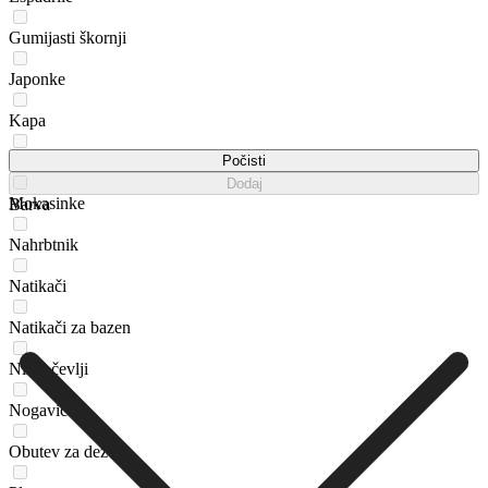
Gumijasti škornji
Japonke
Kapa
Kovček
Počisti
Dodaj
Mokasinke
Barva
Nahrbtnik
Natikači
Natikači za bazen
Nizki čevlji
Nogavice
Obutev za dež