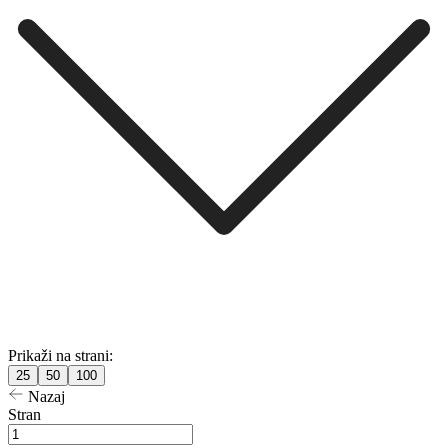
Prikaži na strani:
25
50
100
Nazaj
Stran