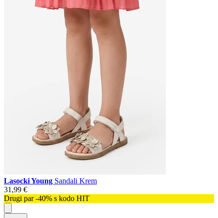
Lasocki Young
Sandali Krem
31,99 €
Drugi par -40% s kodo HIT