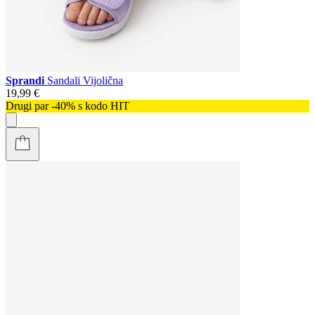
Sprandi
Sandali Vijolična
19,99 €
Drugi par -40% s kodo HIT