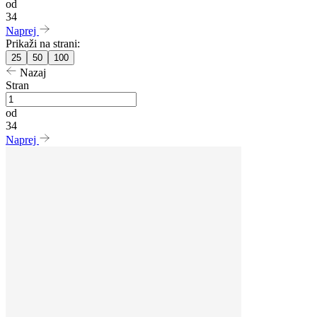
od
34
Naprej
Prikaži na strani:
25
50
100
Nazaj
Stran
od
34
Naprej