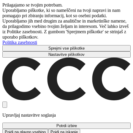
Prilagajamo se tvojim potrebam.
Uporabljamo piškotke, ki so nameščeni na tvoji napravi in ​​nam
pomagajo pri zbiranju informacij, kot so osebni podatki.
Uporabljamo jih med drugim za analitične in marketinške namene,
da prilagodimo vsebino tvojim željam in interesom. Več lahko izveš
iz Politike zasebnosti. Z gumbom 'Sprejmem piškotke' se strinjaš z
uporabo piškotkov.
Politika zasebnosti
Sprejmi vse piškotke
Nastavitve piškotkov
Upravljaj nastavitve soglasja
Potrdi izbire
Pojdi na glavno vsebino
Pojdi na iskanje