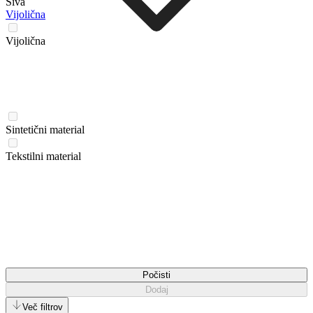
Siva
Vijolična
Vijolična
Sintetični material
Tekstilni material
Počisti
Dodaj
Več filtrov