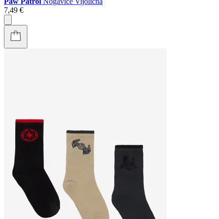
Paw Patrol
Nogavice Vijolična
7,49 €