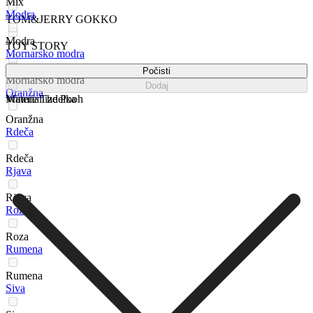
Mix
Modra
TOM&JERRY GOKKO
Modra
TOY STORY
Mornarsko modra
Počisti
TRANSFORMERS
Mornarsko modra
Dodaj
Oranžna
Winnie The Pooh
Material izdelka
Oranžna
Rdeča
Rdeča
Rjava
Rjava
Roza
Roza
Rumena
Rumena
Siva