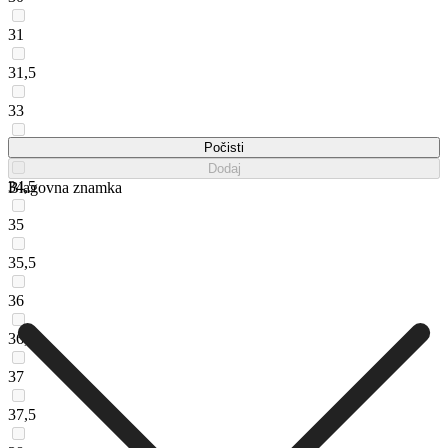
31
31,5
33
34
Počisti
Dodaj
34,5
Blagovna znamka
35
35,5
36
36,5
37
37,5