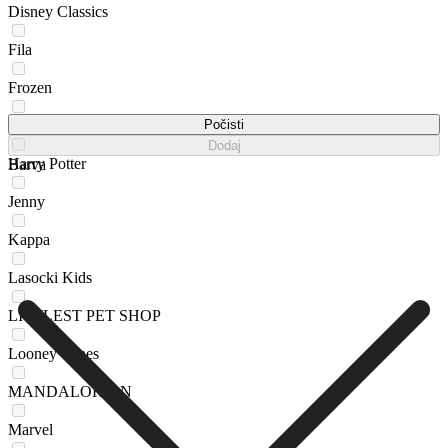
Disney Classics
Fila
Frozen
FURBY
Počisti
Dodaj
Harry Potter
Barva
Jenny
Kappa
Lasocki Kids
LITTLEST PET SHOP
Looney Tunes
MANDALORIAN
Marvel