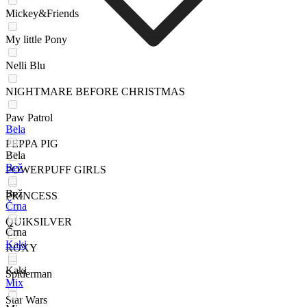
Mickey&Friends
My little Pony
Nelli Blu
NIGHTMARE BEFORE CHRISTMAS
Paw Patrol
Bela
PEPPA PIG
Bela
Bež
POWERPUFF GIRLS
Bež
PRINCESS
Črna
QUIKSILVER
Črna
Kaki
ROXY
Kaki
Spiderman
Mix
Star Wars