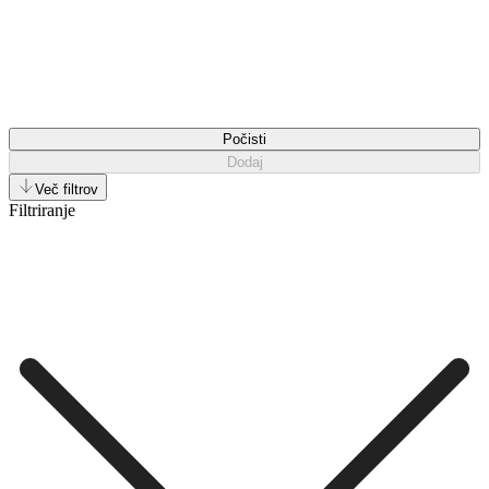
Počisti
Dodaj
Več filtrov
Filtriranje