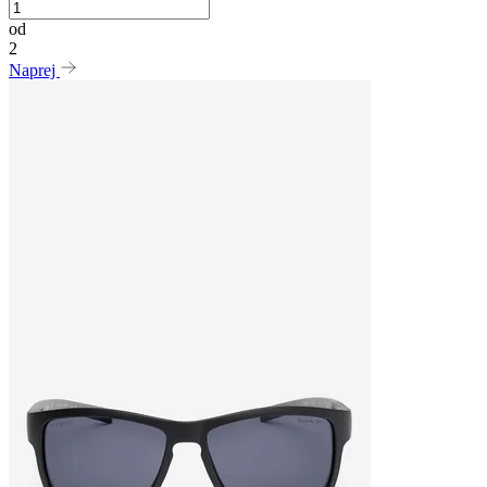
od
2
Naprej