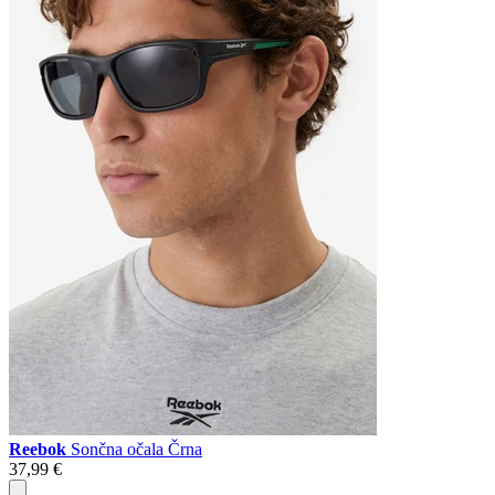
Reebok
Sončna očala Črna
37,99 €