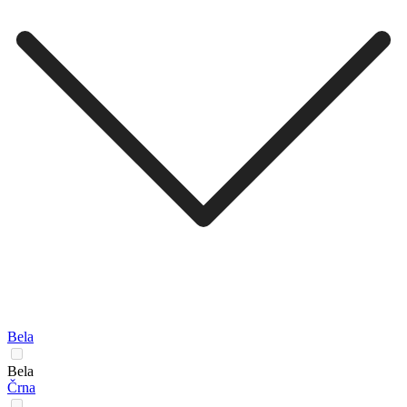
Bela
Bela
Črna