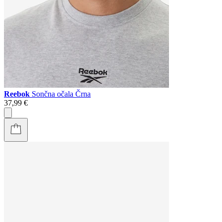
Reebok
Sončna očala Črna
37,99 €