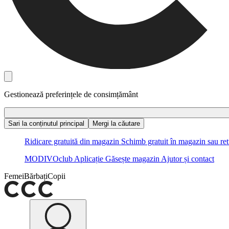
Gestionează preferințele de consimțământ
Sari la conținutul principal
Mergi la căutare
Ridicare gratuită din magazin
Schimb gratuit în magazin sau ret
MODIVOclub
Aplicație
Găsește magazin
Ajutor și contact
Femei
Bărbați
Copii