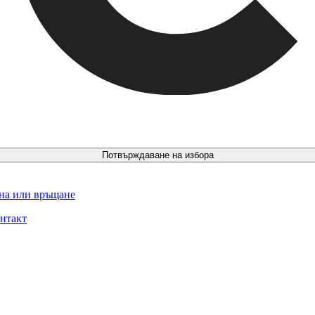
Потвърждаване на избора
ина или връщане
нтакт