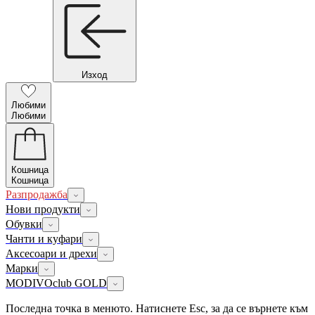
Изход
Любими
Любими
Кошница
Кошница
Разпродажба
Нови продукти
Обувки
Чанти и куфари
Аксесоари и дрехи
Марки
MODIVOclub GOLD
Последна точка в менюто. Натиснете Esc, за да се върнете към