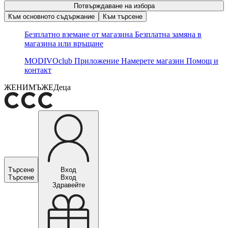
Потвърждаване на избора
Към основното съдържание
Към търсене
Безплатно вземане от магазина
Безплатна замяна в
магазина или връщане
MODIVOclub
Приложение
Намерете магазин
Помощ и
контакт
ЖЕНИ
МЪЖЕ
Деца
Търсене
Вход
Търсене
Вход
Здравейте