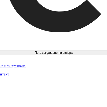
Потвърждаване на избора
ина или връщане
нтакт