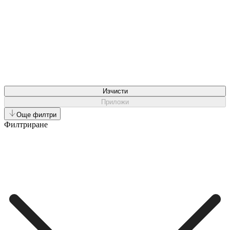
Изчисти
Приложи
Още филтри
Филтриране