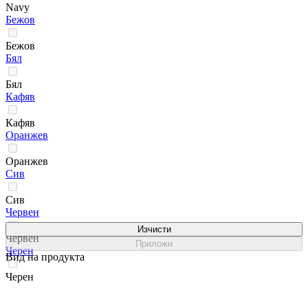
Navy
Бежов
Бежов
Бял
Бял
Кафяв
Кафяв
Оранжев
Оранжев
Сив
Сив
Червен
Изчисти
Червен
Приложи
Черен
Вид на продукта
Черен