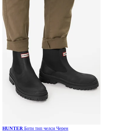
HUNTER
Боти тип челси Черен