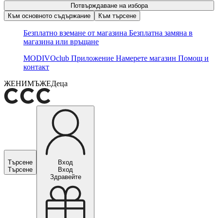
Потвърждаване на избора
Към основното съдържание
Към търсене
Безплатно вземане от магазина
Безплатна замяна в
магазина или връщане
MODIVOclub
Приложение
Намерете магазин
Помощ и
контакт
ЖЕНИ
МЪЖЕ
Деца
Търсене
Вход
Търсене
Вход
Здравейте