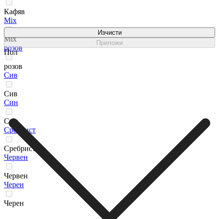
Кафяв
Мix
Изчисти
Мix
Приложи
розов
Пол
розов
Сив
Сив
Син
Син
Сребрист
Сребрист
Червен
Червен
Черен
Черен