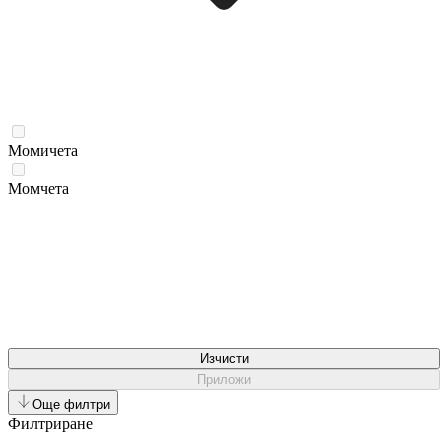
Момичета
Момчета
Изчисти
Приложи
Още филтри
Филтриране