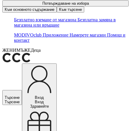
Потвърждаване на избора
Към основното съдържание
Към търсене
Безплатно вземане от магазина
Безплатна замяна в
магазина или връщане
MODIVOclub
Приложение
Намерете магазин
Помощ и
контакт
ЖЕНИ
МЪЖЕ
Деца
Търсене
Вход
Търсене
Вход
Здравейте