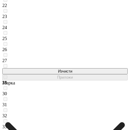
22
23
24
25
26
27
28
Изчисти
Приложи
29
Марка
30
31
32
33